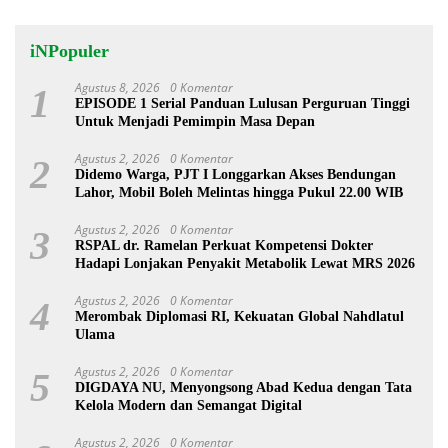
iNPopuler
Agustus 8, 2026
0 Komentar
1
EPISODE 1 Serial Panduan Lulusan Perguruan Tinggi
Untuk Menjadi Pemimpin Masa Depan
Agustus 2, 2026
0 Komentar
2
Didemo Warga, PJT I Longgarkan Akses Bendungan
Lahor, Mobil Boleh Melintas hingga Pukul 22.00 WIB
Agustus 2, 2026
0 Komentar
3
RSPAL dr. Ramelan Perkuat Kompetensi Dokter
Hadapi Lonjakan Penyakit Metabolik Lewat MRS 2026
Agustus 2, 2026
0 Komentar
4
Merombak Diplomasi RI, Kekuatan Global Nahdlatul
Ulama
Agustus 2, 2026
0 Komentar
5
DIGDAYA NU, Menyongsong Abad Kedua dengan Tata
Kelola Modern dan Semangat Digital
Agustus 2, 2026
0 Komentar