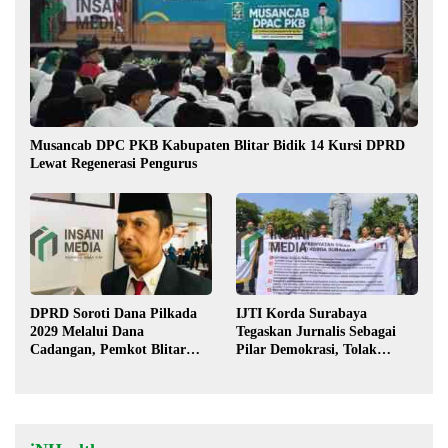
Musancab DPC PKB Kabupaten Blitar Bidik 14 Kursi DPRD
Lewat Regenerasi Pengurus
DPRD Soroti Dana Pilkada
IJTI Korda Surabaya
2029 Melalui Dana
Tegaskan Jurnalis Sebagai
Cadangan, Pemkot Blitar
Pilar Demokrasi, Tolak
Siap Lengkapi Perda
Stigma “Londo Ireng”