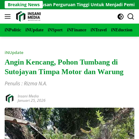
Langsung
anduan Lulusan Perguruan Tinggi Untuk Menjadi Pemimpin Masa
Breaking News
ke
konten
iNPolitic
iNUpdate
iNSport
iNFinance
iNTravel
iNEduction
i
iNUpdate
Angin Kencang, Pohon Tumbang di
Sutojayan Timpa Motor dan Warung
Penulis : Rizma N.A.
Insani Media
Januari 25, 2026