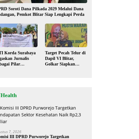
RD Soroti Dana Pilkada 2029 Melalui Dana
dangan, Pemkot Blitar Siap Lengkapi Perda
TI Korda Surabaya
Target Pecah Telur di
gaskan Jurnalis
Dapil VI Blitar,
bagai Pilar
Golkar Siapkan
mokrasi, Tolak
Strategi Kolaborasi
igma “Londo Ireng”
‘Desa hingga Pusat’!
NHealth
ustus 7, 2026
misi III DPRD Purworejo Targetkan