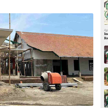
Ag
In
Re