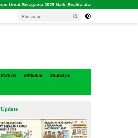
 Beragama 2025 Naik: Realita atau Angka?
Korsleting 
iNPhoto
iNMuslim
iNLifestyle
NUpdate