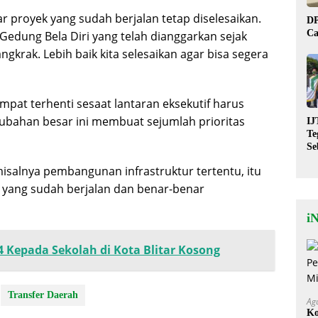
proyek yang sudah berjalan tetap diselesaikan.
DP
Ca
dung Bela Diri yang telah dianggarkan sejak
gkrak. Lebih baik kita selesaikan agar bisa segera
at terhenti sesaat lantaran eksekutif harus
bahan besar ini membuat sejumlah prioritas
IJ
Te
Se
De
isalnya pembangunan infrastruktur tertentu, itu
St
da yang sudah berjalan dan benar-benar
i
4 Kepada Sekolah di Kota Blitar Kosong
Transfer Daerah
Ag
Ko