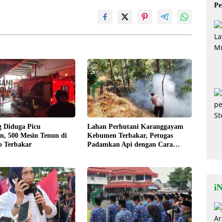
Pe
Mi
g Diduga Picu
Lahan Perhutani Karanggayam
n, 500 Mesin Tenun di
Kebumen Terbakar, Petugas
o Terbakar
Padamkan Api dengan Cara
Manual
iN