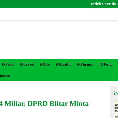
Indeks Kerukunan Umat
iNFood
iNTravel
iNOto
iNHealth
iNFinance
iNTecno
pinion
i
 Miliar, DPRD Blitar Minta