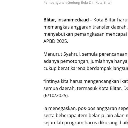
Pembangunan Gedung Bela Diri Kota Blitar
Blitar, insanimedia.id
– Kota Blitar har
memangkas anggaran transfer daerah. K
menyebutkan pemangkasan mencapai sek
APBD 2025.
Menurut Syahrul, semula perencanaan
adanya pemotongan, jumlahnya hanya ters
cukup berat karena berdampak langsu
“Intinya kita harus mengencangkan ikat
semua daerah, termasuk Kota Blitar. D
(6/10/2025).
Ia menegaskan, pos-pos anggaran seper
serta beberapa item belanja lain akan 
sejumlah program harus dikurangi bai