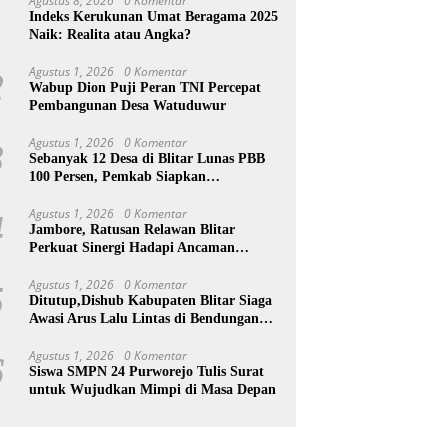
Agustus 8, 2026
0 Komentar
1
Indeks Kerukunan Umat Beragama 2025
Naik: Realita atau Angka?
Agustus 1, 2026
0 Komentar
2
Wabup Dion Puji Peran TNI Percepat
Pembangunan Desa Watuduwur
Agustus 1, 2026
0 Komentar
3
Sebanyak 12 Desa di Blitar Lunas PBB
100 Persen, Pemkab Siapkan
Penghargaan
Agustus 1, 2026
0 Komentar
4
Jambore, Ratusan Relawan Blitar
Perkuat Sinergi Hadapi Ancaman
Bencana
Agustus 1, 2026
0 Komentar
5
Ditutup,Dishub Kabupaten Blitar Siaga
Awasi Arus Lalu Lintas di Bendungan
Lahor
Agustus 1, 2026
0 Komentar
6
Siswa SMPN 24 Purworejo Tulis Surat
untuk Wujudkan Mimpi di Masa Depan