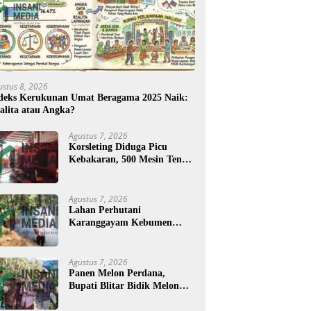
ustus 8, 2026
deks Kerukunan Umat Beragama 2025 Naik:
alita atau Angka?
Agustus 7, 2026
Korsleting Diduga Picu
Kebakaran, 500 Mesin Tenun
di Purworejo Terbakar
Agustus 7, 2026
Lahan Perhutani
Karanggayam Kebumen
Terbakar, Petugas Padamkan
Api dengan Cara Manual
Agustus 7, 2026
Panen Melon Perdana,
Bupati Blitar Bidik Melon
Desa Kalitengah Jadi Sentra
Unggulan