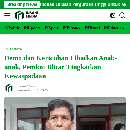
Langsung
E 2 Serial Panduan Lulusan Perguruan Tinggi Untuk Menjadi P
Breaking News
ke
konten
iNPolitic
iNUpdate
iNSport
iNFinance
iNTravel
iNEduction
i
iNUpdate
Demo dan Kericuhan Libatkan Anak-
anak, Pemkot Blitar Tingkatkan
Kewaspadaan
Insani Media
September 12, 2025