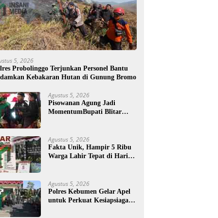
ustus 5, 2026
lres Probolinggo Terjunkan Personel Bantu
damkan Kebakaran Hutan di Gunung Bromo
Agustus 5, 2026
Pisowanan Agung Jadi
MomentumBupati Blitar
Rijanto Tegaskan
Pembangunan untuk
Kesejahteraan Warga
Agustus 5, 2026
Fakta Unik, Hampir 5 Ribu
Warga Lahir Tepat di Hari
Jadi Blitar, Tertua Berusia
108 Tahun
Agustus 5, 2026
Polres Kebumen Gelar Apel
untuk Perkuat Kesiapsiagaan
Hadapi Ancaman Karhutla
di Musim Kemarau