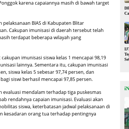
onggok karena capaiannya masih di bawah target
DP
Ca
n pelaksanaan BIAS di Kabupaten Blitar
n. Cakupan imunisasi di daerah tersebut telah
asih terdapat beberapa wilayah yang
IJ
Te
 cakupan imunisasi siswa kelas 1 mencapai 98,19
Se
unisasi lainnya. Sementara itu, cakupan imunisasi
De
St
en, siswa kelas 5 sebesar 97,74 persen, dan
bagi siswi berhasil mencapai 97,85 persen.
i
n evaluasi mendalam terhadap tiga puskesmas
bab rendahnya capaian imunisasi. Evaluasi akan
obilitas siswa, keterbatasan jadwal pelaksanaan di
n kesadaran orang tua terhadap pentingnya