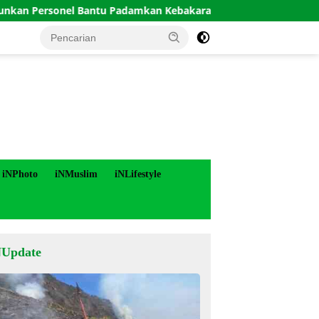
sonel Bantu Padamkan Kebakaran Hutan di Gunung Bromo
iNPhoto
iNMuslim
iNLifestyle
NUpdate