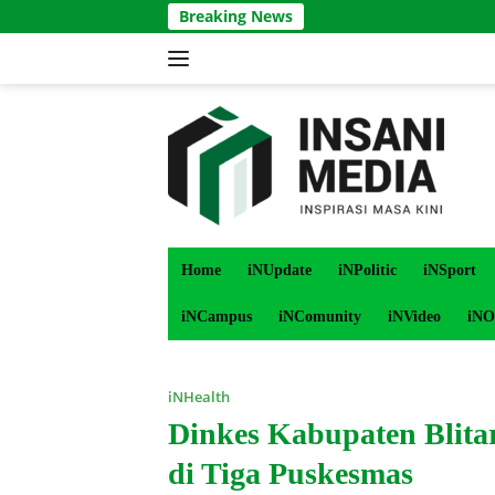
Langsung
Breaking News
ke
konten
Home
iNUpdate
iNPolitic
iNSport
iNCampus
iNComunity
iNVideo
iNO
iNHealth
Dinkes Kabupaten Blita
di Tiga Puskesmas