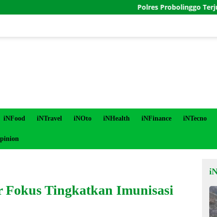
Polres Probolinggo Terjunkan Per
iNFood
iNTravel
iNOto
iNHealth
iNFinance
iNTecno
pinion
i
r Fokus Tingkatkan Imunisasi