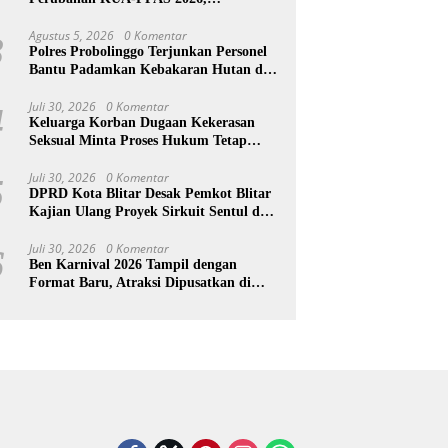
Pendapatan Daerah Naik Rp25,7 Miliar
Agustus 5, 2026
0 Komentar
3
Polres Probolinggo Terjunkan Personel
Bantu Padamkan Kebakaran Hutan di
Gunung Bromo
Juli 30, 2026
0 Komentar
4
Keluarga Korban Dugaan Kekerasan
Seksual Minta Proses Hukum Tetap
Berlanjut, Korban Jalani Rehabilitasi
Juli 30, 2026
0 Komentar
5
DPRD Kota Blitar Desak Pemkot Blitar
Kajian Ulang Proyek Sirkuit Sentul dan
Pengelolaan Sampah
Juli 30, 2026
0 Komentar
6
Ben Karnival 2026 Tampil dengan
Format Baru, Atraksi Dipusatkan di
Start dan Finish