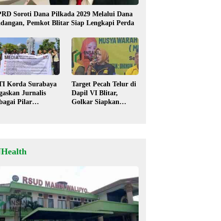
RD Soroti Dana Pilkada 2029 Melalui Dana
dangan, Pemkot Blitar Siap Lengkapi Perda
TI Korda Surabaya
Target Pecah Telur di
gaskan Jurnalis
Dapil VI Blitar,
bagai Pilar
Golkar Siapkan
mokrasi, Tolak
Strategi Kolaborasi
igma “Londo Ireng”
‘Desa hingga Pusat’!
NHealth