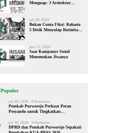
Menguap: 3 Arsitektur
Rahasia Cerita ‘Menyandera’
Perhatian
Juli 28, 2026
Bukan Cuma Fiksi: Rahasia
5 Detik Menyulap Rutinitas
Banal Jadi Cerita
Menggugah
Juni 12, 2026
Saat Kampanye Sosial
Menemukan Jiwanya
NPopuler
Juli 30, 2026
0 Komentar
1
Pemkab Purworejo Perkuat Peran
Posyandu untuk Tingkatkan
Kesejahteraan Warga
Juli 30, 2026
0 Komentar
2
DPRD dan Pemkab Purworejo Sepakati
Perubahan KUA-PPAS 2026,