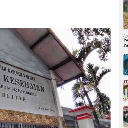
Ag
Po
Pa