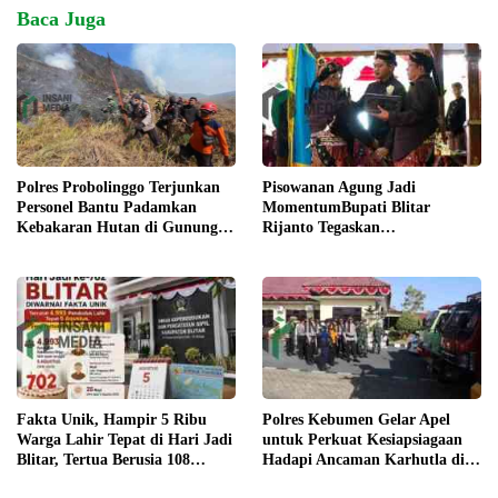
Baca Juga
Pisowanan Agung Jadi
Polres Probolinggo Terjunkan
MomentumBupati Blitar
Personel Bantu Padamkan
Rijanto Tegaskan
Kebakaran Hutan di Gunung
Pembangunan untuk
Bromo
Kesejahteraan Warga
Fakta Unik, Hampir 5 Ribu
Polres Kebumen Gelar Apel
Warga Lahir Tepat di Hari Jadi
untuk Perkuat Kesiapsiagaan
Blitar, Tertua Berusia 108
Hadapi Ancaman Karhutla di
Tahun
Musim Kemarau