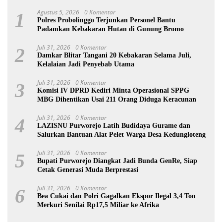
Agustus 5, 2026
0 Komentar
1
Polres Probolinggo Terjunkan Personel Bantu
Padamkan Kebakaran Hutan di Gunung Bromo
Juli 31, 2026
0 Komentar
2
Damkar Blitar Tangani 20 Kebakaran Selama Juli,
Kelalaian Jadi Penyebab Utama
Juli 31, 2026
0 Komentar
3
Komisi IV DPRD Kediri Minta Operasional SPPG
MBG Dihentikan Usai 211 Orang Diduga Keracunan
Juli 31, 2026
0 Komentar
4
LAZISNU Purworejo Latih Budidaya Gurame dan
Salurkan Bantuan Alat Pelet Warga Desa Kedungloteng
Juli 31, 2026
0 Komentar
5
Bupati Purworejo Diangkat Jadi Bunda GenRe, Siap
Cetak Generasi Muda Berprestasi
Juli 31, 2026
0 Komentar
6
Bea Cukai dan Polri Gagalkan Ekspor Ilegal 3,4 Ton
Merkuri Senilai Rp17,5 Miliar ke Afrika