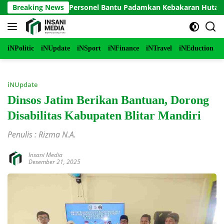
Langsung
o Terjunkan Personel Bantu Padamkan Kebakaran Hutan di Gunu
Breaking News
ke
konten
iNPolitic
iNUpdate
iNSport
iNFinance
iNTravel
iNEduction
i
iNUpdate
Dinsos Jatim Berikan Bantuan, Dorong
Disabilitas Kabupaten Blitar Mandiri
Penulis : Rizma N.A.
Insani Media
Desember 21, 2025