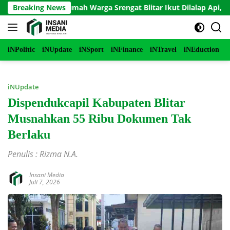
Langsung
akar, Rumah Warga Srengat Blitar Ikut Dilalap Api, Segini Keru
Breaking News
ke
konten
iNPolitic
iNUpdate
iNSport
iNFinance
iNTravel
iNEduction
i
iNUpdate
Dispendukcapil Kabupaten Blitar
Musnahkan 55 Ribu Dokumen Tak
Berlaku
Penulis : Rizma N.A.
Insani Media
Juli 7, 2026