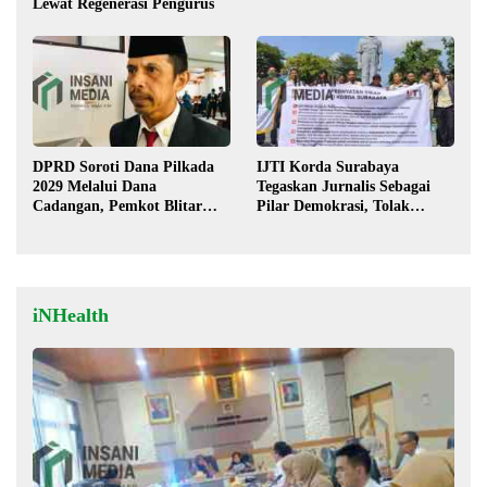
Lewat Regenerasi Pengurus
DPRD Soroti Dana Pilkada
IJTI Korda Surabaya
2029 Melalui Dana
Tegaskan Jurnalis Sebagai
Cadangan, Pemkot Blitar
Pilar Demokrasi, Tolak
Siap Lengkapi Perda
Stigma “Londo Ireng”
iNHealth