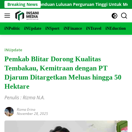
Langsung
DE 2 Serial Panduan Lulusan Perguruan Tinggi Untuk Menjadi P
Breaking News
ke
konten
iNPolitic
iNUpdate
iNSport
iNFinance
iNTravel
iNEduction
i
iNUpdate
Pemkab Blitar Dorong Kualitas
Tembakau, Kemitraan dengan PT
Djarum Ditargetkan Meluas hingga 50
Hektare
Penulis : Rizma N.A.
Rizma Erina
November 28, 2025