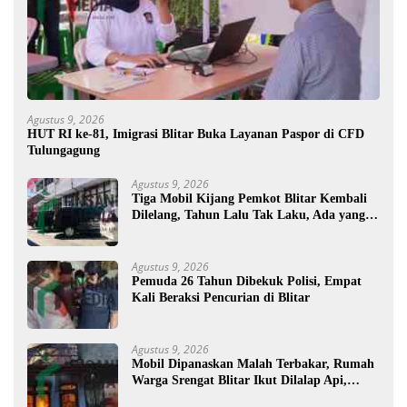
Agustus 9, 2026
HUT RI ke-81, Imigrasi Blitar Buka Layanan Paspor di CFD
Tulungagung
Agustus 9, 2026
Tiga Mobil Kijang Pemkot Blitar Kembali
Dilelang, Tahun Lalu Tak Laku, Ada yang
Mau ?
Agustus 9, 2026
Pemuda 26 Tahun Dibekuk Polisi, Empat
Kali Beraksi Pencurian di Blitar
Agustus 9, 2026
Mobil Dipanaskan Malah Terbakar, Rumah
Warga Srengat Blitar Ikut Dilalap Api,
Segini Kerugiannya