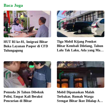
Baca Juga
Tiga Mobil Kijang Pemkot
HUT RI ke-81, Imigrasi Blitar
Blitar Kembali Dilelang, Tahun
Buka Layanan Paspor di CFD
Lalu Tak Laku, Ada yang Mau
Tulungagung
?
Pemuda 26 Tahun Dibekuk
Mobil Dipanaskan Malah
Polisi, Empat Kali Beraksi
Terbakar, Rumah Warga
Pencurian di Blitar
Srengat Blitar Ikut Dilalap Api,
Segini Kerugiannya