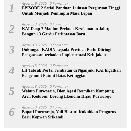
Agustus 9, 2026
0 Komentar
1
EPISODE 2 Serial Panduan Lulusan Perguruan Tinggi
Untuk Menjadi Pemimpin Masa Depan
Agustus 3, 2026
0 Komentar
2
KAI Daop 7 Madiun Perkuat Keselamatan Jalur,
Bangun 13 Gardu Perlintasan Baru
Agustus 3, 2026
0 Komentar
3
Dukungan KADIN kepada Presiden Perlu Diiringi
Pengawasan terhadap Implementasi Kebijakan
Agustus 3, 2026
0 Komentar
4
Elf Tabrak Portal Jembatan di Nganjuk, KAI Ingatkan
Pengemudi Patuhi Batas Ketinggian
Agustus 3, 2026
0 Komentar
5
Wabup Purworejo, Dion Agasi Resmikan Kampung
Aren Keduren, Dorong Ekonomi Hijau Purworejo
Agustus 3, 2026
0 Komentar
6
Bupati Purworejo, Yuli Hastuti Kukuhkan Pengurus
Baru Kopwan Srikandi