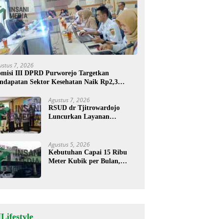
ustus 7, 2026
misi III DPRD Purworejo Targetkan
ndapatan Sektor Kesehatan Naik Rp2,3
liar
Agustus 7, 2026
RSUD dr Tjitrowardojo
Luncurkan Layanan
Cathlab, Pasien Jantung Kini
Lebih Mudah Berobat
Agustus 5, 2026
Kebutuhan Capai 15 Ribu
Meter Kubik per Bulan,
RSUD Mardi Waluyo
Pastikan Stok Oksigen Aman
untuk Pelayanan Pasien
Lifestyle