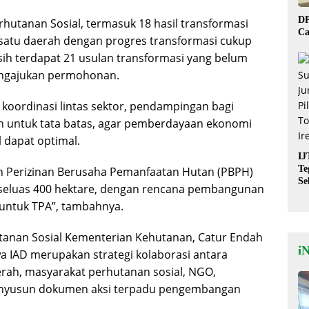
DP
erhutanan Sosial, termasuk 18 hasil transformasi
Ca
h satu daerah dengan progres transformasi cukup
asih terdapat 21 usulan transformasi yang belum
engajukan permohonan.
koordinasi lintas sektor, pendampingan bagi
n untuk tata batas, agar pemberdayaan ekonomi
 dapat optimal.
IJ
Te
n Perizinan Berusaha Pemanfaatan Hutan (PBPH)
Se
seluas 400 hektare, dengan rencana pembangunan
De
 untuk TPA”, tambahnya.
St
utanan Sosial Kementerian Kehutanan, Catur Endah
i
hwa IAD merupakan strategi kolaborasi antara
rah, masyarakat perhutanan sosial, NGO,
menyusun dokumen aksi terpadu pengembangan