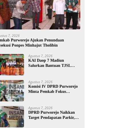
ustus 7, 2026
mkab Purworejo Ajukan Penundaan
sekusi Ponpes Minhajut Tholibin
Agustus 7, 2026
KAI Daop 7 Madiun
Salurkan Bantuan TJSL
Rp123 Juta untuk
Pendidikan, Disabilitas, dan
Budaya
Agustus 7, 2026
Komisi IV DPRD Purworejo
Minta Pemkab Fokus
Tingkatkan Layanan
Kesehatan dan Susun Peta
Kemiskinan
Agustus 7, 2026
DPRD Purworejo Naikkan
Target Pendapatan Parkir,
Komisi III Soroti Rayon
Berpendapatan Rendah