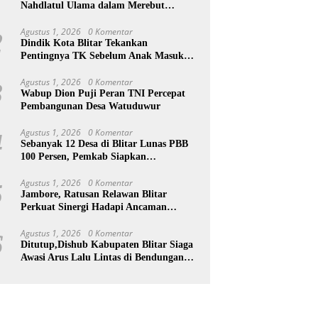
Nahdlatul Ulama dalam Merebut
Kedaulatan Indonesia
Agustus 1, 2026
0 Komentar
2
Dindik Kota Blitar Tekankan
Pentingnya TK Sebelum Anak Masuk
SD
Agustus 1, 2026
0 Komentar
3
Wabup Dion Puji Peran TNI Percepat
Pembangunan Desa Watuduwur
Agustus 1, 2026
0 Komentar
4
Sebanyak 12 Desa di Blitar Lunas PBB
100 Persen, Pemkab Siapkan
Penghargaan
Agustus 1, 2026
0 Komentar
5
Jambore, Ratusan Relawan Blitar
Perkuat Sinergi Hadapi Ancaman
Bencana
Agustus 1, 2026
0 Komentar
6
Ditutup,Dishub Kabupaten Blitar Siaga
Awasi Arus Lalu Lintas di Bendungan
Lahor