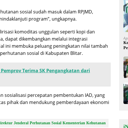
erhutanan sosial sudah masuk dalam RPJMD,
enindaklanjuti program”, ungkapnya.
risasi komoditas unggulan seperti kopi dan
Ag
ta, dapat dikembangkan melalui integrasi
Ko
Hal ini membuka peluang peningkatan nilai tambah
Pe
erhutanan sosial di Kabupaten Blitar.
Mi
h Pemprov Terima SK Pengangkatan dari
n sosialisasi percepatan pembentukan IAD, yang
intas pihak dan mendukung pemberdayaan ekonomi
irektur Jenderal Perhutanan Sosial Kementerian Kehutanan
iN