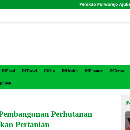
Pemkab Purworejo Ajukan Penundaan
iNFood
iNTravel
iNOto
iNHealth
iNFinance
iNTecno
pinion
i
t Pembangunan Perhutanan
tkan Pertanian