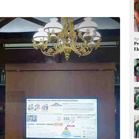
Ag
Pe
Ek