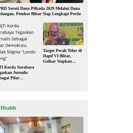
RD Soroti Dana Pilkada 2029 Melalui Dana
dangan, Pemkot Blitar Siap Lengkapi Perda
Target Pecah Telur di
Dapil VI Blitar,
Golkar Siapkan
Strategi Kolaborasi
TI Korda Surabaya
‘Desa hingga Pusat’!
gaskan Jurnalis
bagai Pilar
mokrasi, Tolak
igma “Londo Ireng”
NHealth