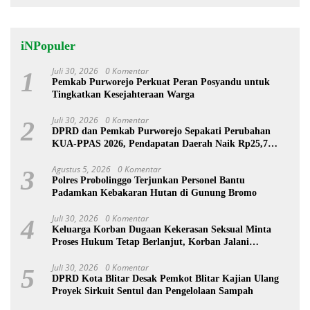
iNPopuler
Juli 30, 2026
0 Komentar
1
Pemkab Purworejo Perkuat Peran Posyandu untuk
Tingkatkan Kesejahteraan Warga
Juli 30, 2026
0 Komentar
2
DPRD dan Pemkab Purworejo Sepakati Perubahan
KUA-PPAS 2026, Pendapatan Daerah Naik Rp25,7
Miliar
Agustus 5, 2026
0 Komentar
3
Polres Probolinggo Terjunkan Personel Bantu
Padamkan Kebakaran Hutan di Gunung Bromo
Juli 30, 2026
0 Komentar
4
Keluarga Korban Dugaan Kekerasan Seksual Minta
Proses Hukum Tetap Berlanjut, Korban Jalani
Rehabilitasi
Juli 30, 2026
0 Komentar
5
DPRD Kota Blitar Desak Pemkot Blitar Kajian Ulang
Proyek Sirkuit Sentul dan Pengelolaan Sampah