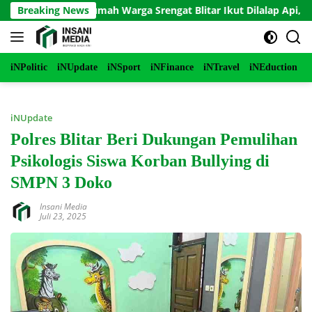
Langsung
akar, Rumah Warga Srengat Blitar Ikut Dilalap Api, Segini Keru
Breaking News
ke
konten
iNPolitic
iNUpdate
iNSport
iNFinance
iNTravel
iNEduction
i
iNUpdate
Polres Blitar Beri Dukungan Pemulihan
Psikologis Siswa Korban Bullying di
SMPN 3 Doko
Insani Media
Juli 23, 2025