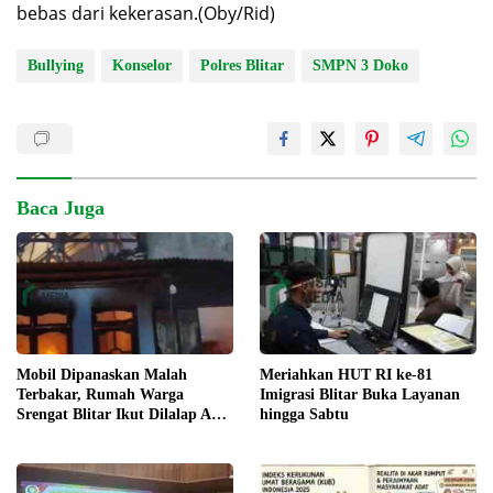
bebas dari kekerasan.(Oby/Rid)
Bullying
Konselor
Polres Blitar
SMPN 3 Doko
Baca Juga
Meriahkan HUT RI ke-81
Mobil Dipanaskan Malah
Imigrasi Blitar Buka Layanan
Terbakar, Rumah Warga
hingga Sabtu
Srengat Blitar Ikut Dilalap Api,
Segini Kerugiannya