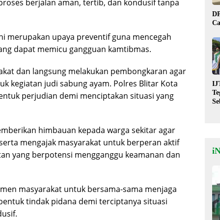
roses berjalan aman, tertib, dan kondusif tanpa
DP
Ca
ni merupakan upaya preventif guna mencegah
 yang dapat memicu gangguan kamtibmas.
rakat dan langsung melakukan pembongkaran agar
tuk kegiatan judi sabung ayam. Polres Blitar Kota
IJ
Te
ntuk perjudian demi menciptakan situasi yang
Se
De
St
emberikan himbauan kepada warga sekitar agar
an serta mengajak masyarakat untuk berperan aktif
i
tan yang berpotensi mengganggu keamanan dan
elemen masyarakat untuk bersama-sama menjaga
entuk tindak pidana demi terciptanya situasi
usif.