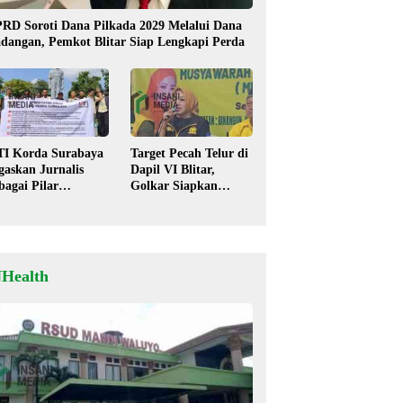
RD Soroti Dana Pilkada 2029 Melalui Dana
dangan, Pemkot Blitar Siap Lengkapi Perda
TI Korda Surabaya
Target Pecah Telur di
gaskan Jurnalis
Dapil VI Blitar,
bagai Pilar
Golkar Siapkan
mokrasi, Tolak
Strategi Kolaborasi
igma “Londo Ireng”
‘Desa hingga Pusat’!
NHealth