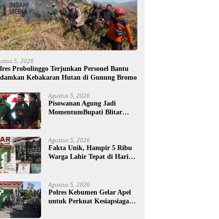
ustus 5, 2026
lres Probolinggo Terjunkan Personel Bantu
damkan Kebakaran Hutan di Gunung Bromo
Agustus 5, 2026
Pisowanan Agung Jadi
MomentumBupati Blitar
Rijanto Tegaskan
Pembangunan untuk
Kesejahteraan Warga
Agustus 5, 2026
Fakta Unik, Hampir 5 Ribu
Warga Lahir Tepat di Hari
Jadi Blitar, Tertua Berusia
108 Tahun
Agustus 5, 2026
Polres Kebumen Gelar Apel
untuk Perkuat Kesiapsiagaan
Hadapi Ancaman Karhutla
di Musim Kemarau