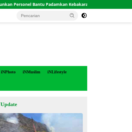
sonel Bantu Padamkan Kebakaran Hutan di Gunung Bromo
iNPhoto
iNMuslim
iNLifestyle
NUpdate