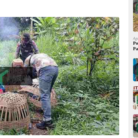
Ag
Po
Pa