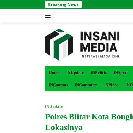
Langsung
Breaking News
ke
konten
Home
iNUpdate
iNPolitic
iNSport
iNCampus
iNComunity
iNVideo
iNO
iNUpdate
Polres Blitar Kota Bong
Lokasinya