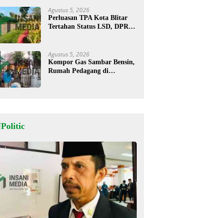
Agustus 5, 2026
Perluasan TPA Kota Blitar
Tertahan Status LSD, DPRD
Minta Kajian Dimatangkan
Agustus 5, 2026
Kompor Gas Sambar Bensin,
Rumah Pedagang di
Kesamben Ludes Terbakar, 3
Orang Terluka
Politic