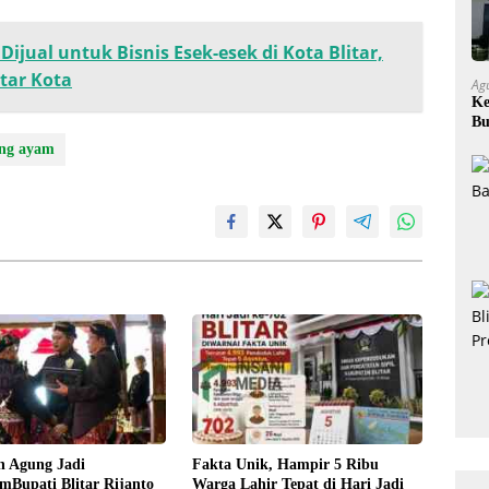
Dijual untuk Bisnis Esek-esek di Kota Blitar,
itar Kota
Ag
Ke
Bu
Ok
ng ayam
n Agung Jadi
Fakta Unik, Hampir 5 Ribu
Bupati Blitar Rijanto
Warga Lahir Tepat di Hari Jadi