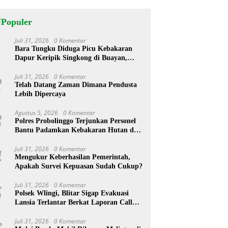
NPopuler
Juli 31, 2026
0 Komentar
1
Bara Tungku Diduga Picu Kebakaran
Dapur Keripik Singkong di Buayan,
Kebumen
Juli 31, 2026
0 Komentar
2
Telah Datang Zaman Dimana Pendusta
Lebih Dipercaya
Agustus 5, 2026
0 Komentar
3
Polres Probolinggo Terjunkan Personel
Bantu Padamkan Kebakaran Hutan di
Gunung Bromo
Juli 31, 2026
0 Komentar
4
Mengukur Keberhasilan Pemerintah,
Apakah Survei Kepuasan Sudah Cukup?
Juli 31, 2026
0 Komentar
5
Polsek Wlingi, Blitar Sigap Evakuasi
Lansia Terlantar Berkat Laporan Call
Center 110
Juli 31, 2026
0 Komentar