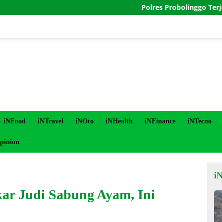
Polres Probolinggo Terjunkan Per
iNFood
iNTravel
iNOto
iNHealth
iNFinance
iNTecno
pinion
i
kar Judi Sabung Ayam, Ini