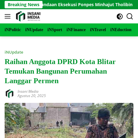
Langsung
ukan Penundaan Eksekusi Ponpes Minhajut Tholibin
Breaking News
Per
ke
konten
iNPolitic
iNUpdate
iNSport
iNFinance
iNTravel
iNEduction
i
iNUpdate
Raihan Anggota DPRD Kota Blitar
Temukan Bangunan Perumahan
Langgar Permen
Insani Media
Agustus 20, 2025