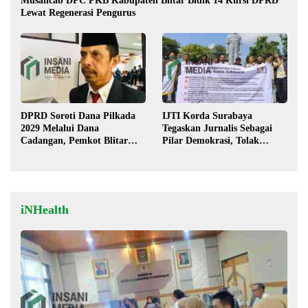
Musancab DPC PKB Kabupaten Blitar Bidik 14 Kursi DPRD
Lewat Regenerasi Pengurus
DPRD Soroti Dana Pilkada
IJTI Korda Surabaya
2029 Melalui Dana
Tegaskan Jurnalis Sebagai
Cadangan, Pemkot Blitar
Pilar Demokrasi, Tolak
Siap Lengkapi Perda
Stigma “Londo Ireng”
iNHealth