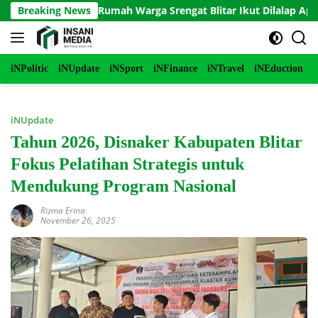
Langsung
erbakar, Rumah Warga Srengat Blitar Ikut Dilalap Api, Segini K
Breaking News
ke
konten
iNPolitic
iNUpdate
iNSport
iNFinance
iNTravel
iNEduction
i
iNUpdate
Tahun 2026, Disnaker Kabupaten Blitar
Fokus Pelatihan Strategis untuk
Mendukung Program Nasional
Rizma Erina
November 26, 2025