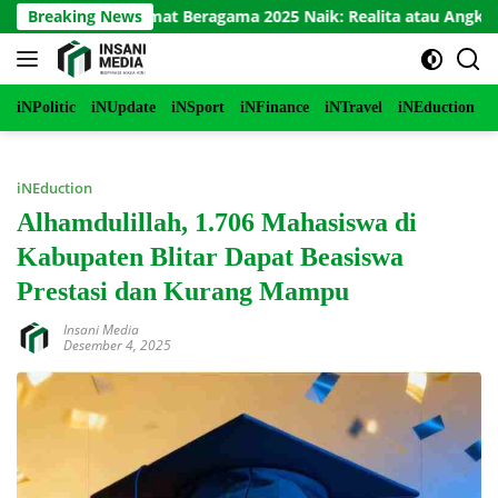
Langsung
erukunan Umat Beragama 2025 Naik: Realita atau Angka?
Breaking News
ke
konten
iNPolitic
iNUpdate
iNSport
iNFinance
iNTravel
iNEduction
i
iNEduction
Alhamdulillah, 1.706 Mahasiswa di
Kabupaten Blitar Dapat Beasiswa
Prestasi dan Kurang Mampu
Insani Media
Desember 4, 2025