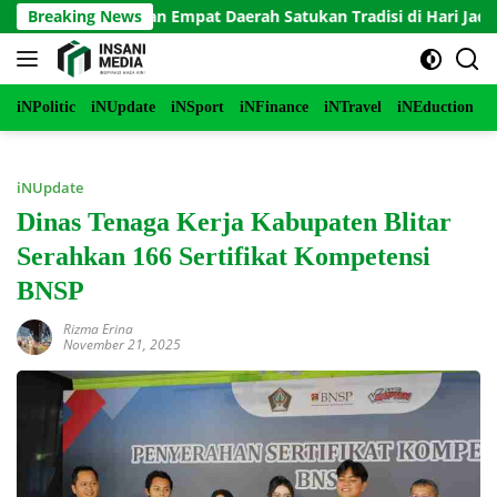
Langsung
endekar Tiban Empat Daerah Satukan Tradisi di Hari Jadi ke-702 B
Breaking News
ke
konten
iNPolitic
iNUpdate
iNSport
iNFinance
iNTravel
iNEduction
i
iNUpdate
Dinas Tenaga Kerja Kabupaten Blitar
Serahkan 166 Sertifikat Kompetensi
BNSP
Rizma Erina
November 21, 2025