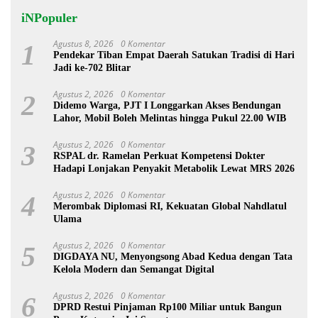
iNPopuler
Agustus 8, 2026
0 Komentar
1
Pendekar Tiban Empat Daerah Satukan Tradisi di Hari
Jadi ke-702 Blitar
Agustus 2, 2026
0 Komentar
2
Didemo Warga, PJT I Longgarkan Akses Bendungan
Lahor, Mobil Boleh Melintas hingga Pukul 22.00 WIB
Agustus 2, 2026
0 Komentar
3
RSPAL dr. Ramelan Perkuat Kompetensi Dokter
Hadapi Lonjakan Penyakit Metabolik Lewat MRS 2026
Agustus 2, 2026
0 Komentar
4
Merombak Diplomasi RI, Kekuatan Global Nahdlatul
Ulama
Agustus 2, 2026
0 Komentar
5
DIGDAYA NU, Menyongsong Abad Kedua dengan Tata
Kelola Modern dan Semangat Digital
Agustus 2, 2026
0 Komentar
6
DPRD Restui Pinjaman Rp100 Miliar untuk Bangun