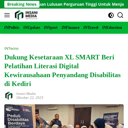
Langsung
Serial Panduan Lulusan Perguruan Tinggi Untuk Menjadi Pemimp
Breaking News
ke
konten
iNPolitic
iNUpdate
iNSport
iNFinance
iNTravel
iNEduction
i
iNTecno
Dukung Kesetaraan XL SMART Beri
Pelatihan Literasi Digital
Kewirausahaan Penyandang Disabilitas
di Kediri
Insani Media
Oktober 22, 2025