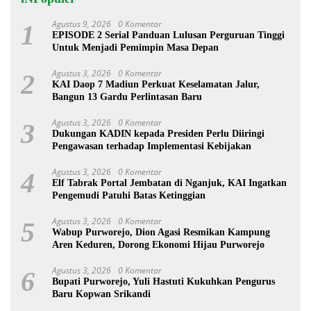
Agustus 9, 2026
0 Komentar
1
EPISODE 2 Serial Panduan Lulusan Perguruan Tinggi
Untuk Menjadi Pemimpin Masa Depan
Agustus 3, 2026
0 Komentar
2
KAI Daop 7 Madiun Perkuat Keselamatan Jalur,
Bangun 13 Gardu Perlintasan Baru
Agustus 3, 2026
0 Komentar
3
Dukungan KADIN kepada Presiden Perlu Diiringi
Pengawasan terhadap Implementasi Kebijakan
Agustus 3, 2026
0 Komentar
4
Elf Tabrak Portal Jembatan di Nganjuk, KAI Ingatkan
Pengemudi Patuhi Batas Ketinggian
Agustus 3, 2026
0 Komentar
5
Wabup Purworejo, Dion Agasi Resmikan Kampung
Aren Keduren, Dorong Ekonomi Hijau Purworejo
Agustus 3, 2026
0 Komentar
6
Bupati Purworejo, Yuli Hastuti Kukuhkan Pengurus
Baru Kopwan Srikandi