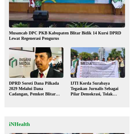
Musancab DPC PKB Kabupaten Blitar Bidik 14 Kursi DPRD
Lewat Regenerasi Pengurus
DPRD Soroti Dana Pilkada
IJTI Korda Surabaya
2029 Melalui Dana
Tegaskan Jurnalis Sebagai
Cadangan, Pemkot Blitar
Pilar Demokrasi, Tolak
Siap Lengkapi Perda
Stigma “Londo Ireng”
iNHealth