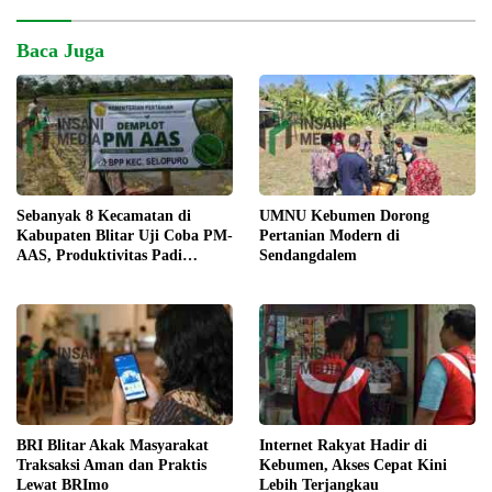
Baca Juga
Sebanyak 8 Kecamatan di
UMNU Kebumen Dorong
Kabupaten Blitar Uji Coba PM-
Pertanian Modern di
AAS, Produktivitas Padi
Sendangdalem
Ditarget Meningkat
BRI Blitar Akak Masyarakat
Internet Rakyat Hadir di
Traksaksi Aman dan Praktis
Kebumen, Akses Cepat Kini
Lewat BRImo
Lebih Terjangkau