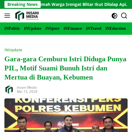
Langsung
akar, Rumah Warga Srengat Blitar Ikut Dilalap Api, Segini Keru
Breaking News
ke
konten
iNPolitic
iNUpdate
iNSport
iNFinance
iNTravel
iNEduction
i
iNUpdate
Gara-gara Cemburu Istri Diduga Punya
PIL, Motif Suami Bunuh Istri dan
Mertua di Buayan, Kebumen
Insani Media
Mei 13, 2026