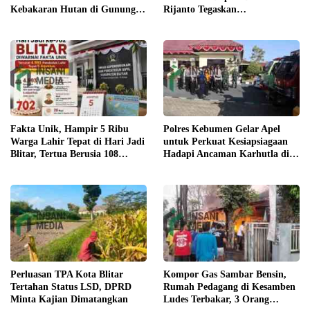
Rijanto Tegaskan
Kebakaran Hutan di Gunung
Pembangunan untuk
Bromo
Kesejahteraan Warga
Fakta Unik, Hampir 5 Ribu
Polres Kebumen Gelar Apel
Warga Lahir Tepat di Hari Jadi
untuk Perkuat Kesiapsiagaan
Blitar, Tertua Berusia 108
Hadapi Ancaman Karhutla di
Tahun
Musim Kemarau
Perluasan TPA Kota Blitar
Kompor Gas Sambar Bensin,
Tertahan Status LSD, DPRD
Rumah Pedagang di Kesamben
Minta Kajian Dimatangkan
Ludes Terbakar, 3 Orang