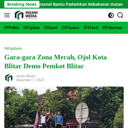
Langsung
erjunkan Personel Bantu Padamkan Kebakaran Hutan di Gunung
Breaking News
ke
konten
iNPolitic
iNUpdate
iNSport
iNFinance
iNTravel
iNEduction
i
iNUpdate
Gara-gara Zona Merah, Ojol Kota
Blitar Demo Pemkot Blitar
Insani Media
Desember 1, 2025