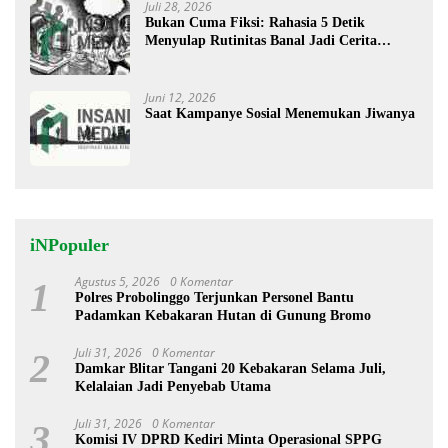
Juli 28, 2026
Bukan Cuma Fiksi: Rahasia 5 Detik
Menyulap Rutinitas Banal Jadi Cerita
Menggugah
Juni 12, 2026
Saat Kampanye Sosial Menemukan Jiwanya
iNPopuler
Agustus 5, 2026
0 Komentar
1
Polres Probolinggo Terjunkan Personel Bantu
Padamkan Kebakaran Hutan di Gunung Bromo
Juli 31, 2026
0 Komentar
2
Damkar Blitar Tangani 20 Kebakaran Selama Juli,
Kelalaian Jadi Penyebab Utama
Juli 31, 2026
0 Komentar
3
Komisi IV DPRD Kediri Minta Operasional SPPG