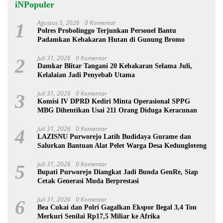
iNPopuler
Agustus 5, 2026
0 Komentar
1
Polres Probolinggo Terjunkan Personel Bantu
Padamkan Kebakaran Hutan di Gunung Bromo
Juli 31, 2026
0 Komentar
2
Damkar Blitar Tangani 20 Kebakaran Selama Juli,
Kelalaian Jadi Penyebab Utama
Juli 31, 2026
0 Komentar
3
Komisi IV DPRD Kediri Minta Operasional SPPG
MBG Dihentikan Usai 211 Orang Diduga Keracunan
Juli 31, 2026
0 Komentar
4
LAZISNU Purworejo Latih Budidaya Gurame dan
Salurkan Bantuan Alat Pelet Warga Desa Kedungloteng
Juli 31, 2026
0 Komentar
5
Bupati Purworejo Diangkat Jadi Bunda GenRe, Siap
Cetak Generasi Muda Berprestasi
Juli 31, 2026
0 Komentar
6
Bea Cukai dan Polri Gagalkan Ekspor Ilegal 3,4 Ton
Merkuri Senilai Rp17,5 Miliar ke Afrika