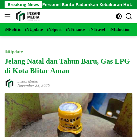
Langsung
o Terjunkan Personel Bantu Padamkan Kebakaran Hutan di Gun
Breaking News
ke
konten
iNPolitic
iNUpdate
iNSport
iNFinance
iNTravel
iNEduction
i
iNUpdate
Jelang Natal dan Tahun Baru, Gas LPG
di Kota Blitar Aman
Insani Media
November 23, 2025