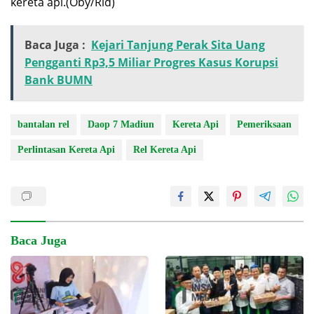
kereta api.(Oby/Rid)
Baca Juga :
Kejari Tanjung Perak Sita Uang
Pengganti Rp3,5 Miliar Progres Kasus Korupsi
Bank BUMN
bantalan rel
Daop 7 Madiun
Kereta Api
Pemeriksaan
Perlintasan Kereta Api
Rel Kereta Api
Baca Juga