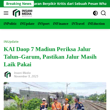
Langsung
jaib Pelajaran Berpikir Kritis dari Sebuah Pesan WhatsApp
Breaking News
ke
konten
iNPolitic
iNUpdate
iNSport
iNFinance
iNTravel
iNEduction
i
iNUpdate
KAI Daop 7 Madiun Periksa Jalur
Talun–Garum, Pastikan Jalur Masih
Laik Pakai
Insani Media
November 9, 2025