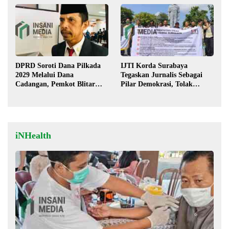
DPRD Soroti Dana Pilkada
IJTI Korda Surabaya
2029 Melalui Dana
Tegaskan Jurnalis Sebagai
Cadangan, Pemkot Blitar
Pilar Demokrasi, Tolak
Siap Lengkapi Perda
Stigma “Londo Ireng”
iNHealth