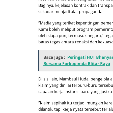
Baginya, kejelasan kontrak dan transpa
sekadar menjadi alat propaganda.
​”Media yang terikat kepentingan pemer
Kami boleh meliput program pemerintah,
oleh siapa pun, termasuk negara,” te
batas tegas antara redaksi dan kekuas
Baca Juga :
Peringati HUT Bhanyan
Bersama Forkopimda Blitar Raya
​Di sisi lain, Mambaul Huda, pengelola 
klaim yang dinilai terburu-buru terse
capaian kerja instansi baru yang justr
​”Klaim sepihak itu terjadi mungkin kar
dilantik, tapi kerja nyata tersebut te