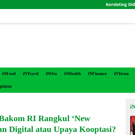
Korsleting Diduga Picu 
iNFood
iNTravel
iNOto
iNHealth
iNFinance
iNTecno
pinion
i
 Bakom RI Rangkul ‘New
n Digital atau Upaya Kooptasi?