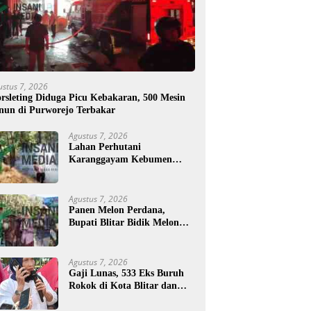
ustus 7, 2026
rsleting Diduga Picu Kebakaran, 500 Mesin
nun di Purworejo Terbakar
Agustus 7, 2026
Lahan Perhutani
Karanggayam Kebumen
Terbakar, Petugas Padamkan
Api dengan Cara Manual
Agustus 7, 2026
Panen Melon Perdana,
Bupati Blitar Bidik Melon
Desa Kalitengah Jadi Sentra
Unggulan
Agustus 7, 2026
Gaji Lunas, 533 Eks Buruh
Rokok di Kota Blitar dan
Masih Tunggu Pesangon