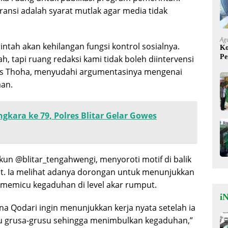
ransi adalah syarat mutlak agar media tidak
Ag
intah akan kehilangan fungsi kontrol sosialnya.
Ko
Pe
 tapi ruang redaksi kami tidak boleh diintervensi
Mi
gas Thoha, menyudahi argumentasinya mengenai
aan.
gkara ke 79, Polres Blitar Gelar Gowes
akun @blitar_tengahwengi, menyoroti motif di balik
but. Ia melihat adanya dorongan untuk menunjukkan
u memicu kegaduhan di level akar rumput.
iN
ena Qodari ingin menunjukkan kerja nyata setelah ia
rlalu grusa-grusu sehingga menimbulkan kegaduhan,”