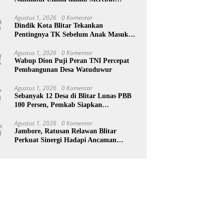
Kedaulatan Indonesia
Agustus 1, 2026
0 Komentar
3
Dindik Kota Blitar Tekankan
Pentingnya TK Sebelum Anak Masuk
SD
Agustus 1, 2026
0 Komentar
4
Wabup Dion Puji Peran TNI Percepat
Pembangunan Desa Watuduwur
Agustus 1, 2026
0 Komentar
5
Sebanyak 12 Desa di Blitar Lunas PBB
100 Persen, Pemkab Siapkan
Penghargaan
Agustus 1, 2026
0 Komentar
6
Jambore, Ratusan Relawan Blitar
Perkuat Sinergi Hadapi Ancaman
Bencana