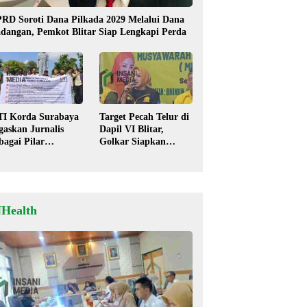
RD Soroti Dana Pilkada 2029 Melalui Dana
dangan, Pemkot Blitar Siap Lengkapi Perda
TI Korda Surabaya
Target Pecah Telur di
gaskan Jurnalis
Dapil VI Blitar,
bagai Pilar
Golkar Siapkan
mokrasi, Tolak
Strategi Kolaborasi
igma “Londo Ireng”
‘Desa hingga Pusat’!
NHealth