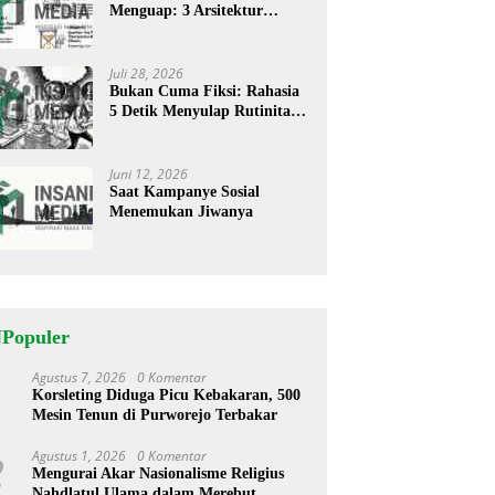
Menguap: 3 Arsitektur
Rahasia Cerita ‘Menyandera’
Perhatian
Juli 28, 2026
Bukan Cuma Fiksi: Rahasia
5 Detik Menyulap Rutinitas
Banal Jadi Cerita
Menggugah
Juni 12, 2026
Saat Kampanye Sosial
Menemukan Jiwanya
NPopuler
Agustus 7, 2026
0 Komentar
1
Korsleting Diduga Picu Kebakaran, 500
Mesin Tenun di Purworejo Terbakar
Agustus 1, 2026
0 Komentar
2
Mengurai Akar Nasionalisme Religius
Nahdlatul Ulama dalam Merebut