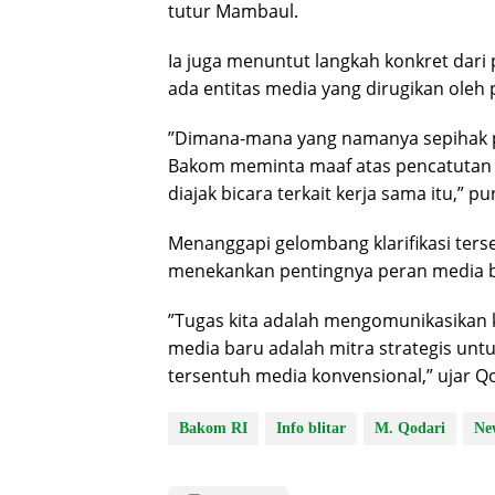
tutur Mambaul.
​Ia juga menuntut langkah konkret dari
ada entitas media yang dirugikan oleh 
​”Dimana-mana yang namanya sepihak p
Bakom meminta maaf atas pencatutan
diajak bicara terkait kerja sama itu,” 
​Menanggapi gelombang klarifikasi te
menekankan pentingnya peran media bar
​”Tugas kita adalah mengomunikasikan
media baru adalah mitra strategis unt
tersentuh media konvensional,” ujar Q
Bakom RI
Info blitar
M. Qodari
Ne