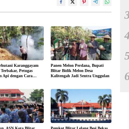
rhutani Karanggayam
Panen Melon Perdana, Bupati
Terbakar, Petugas
Blitar Bidik Melon Desa
 Api dengan Cara
Kalitengah Jadi Sentra Unggulan
n, ASN Kota Blitar
Pemkot Blitar Lelang Besi Bekas,