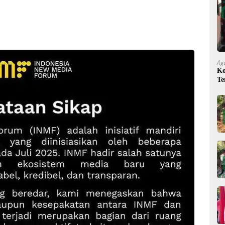
Ag
Ko
Te