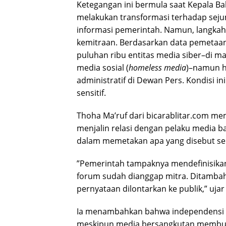
​Ketegangan ini bermula saat Kepala 
melakukan transformasi terhadap sej
informasi pemerintah. Namun, langkah in
kemitraan. Berdasarkan data pemetaan l
puluhan ribu entitas media siber–di m
media sosial (
homeless media
)–namun ha
administratif di Dewan Pers. Kondisi 
sensitif.
​Thoha Ma’ruf dari bicarablitar.com me
menjalin relasi dengan pelaku media b
dalam memetakan apa yang disebut seb
​”Pemerintah tampaknya mendefinisikan 
forum sudah dianggap mitra. Ditambah 
pernyataan dilontarkan ke publik,” ujar
​Ia menambahkan bahwa independensi r
meskipun media bersangkutan membuka