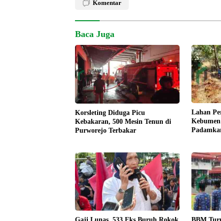
Komentar
Baca Juga
Lahan Pe
Korsleting Diduga Picu
Kebumen 
Kebakaran, 500 Mesin Tenun di
Padamkan
Purworejo Terbakar
Manual
Gaji Lunas, 533 Eks Buruh Rokok
BBM Turu