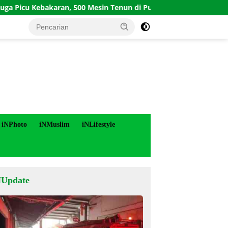
Kebakaran, 500 Mesin Tenun di Purworejo Terbakar
Laha
iNPhoto
iNMuslim
iNLifestyle
NUpdate