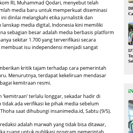
Bakom RI, Muhammad Qodari, menyebut telah
DP
umlah media baru untuk memperkuat diseminasi
Ca
i dinilai melangkahi etika jurnalistik dan
anskap media digital, Indonesia kini memiliki
ana sebagian besar adalah media berbasis platform
nya sekitar 1.700 yang terverifikasi secara
ini membuat isu independensi menjadi sangat
IJ
Te
Se
De
mberikan kritik tajam terhadap cara pemerintah
St
aru. Menurutnya, terdapat kekeliruan mendasar
agai kemitraan resmi.
i
‘kemitraan’ terlalu longgar, sekadar hadir di
tidak ada verifikasi ke pihak media sebelum
 Thoha saat dihubungi insanimedia.id, Sabtu (9/5).
edaksi adalah marwah yang tidak bisa ditawar,
 ruang untuk publikasi program pemerintah.