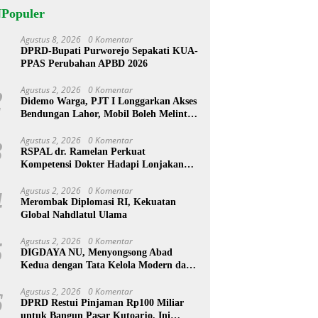
NPopuler
Agustus 8, 2026
0 Komentar
1
DPRD-Bupati Purworejo Sepakati KUA-
PPAS Perubahan APBD 2026
Agustus 2, 2026
0 Komentar
2
Didemo Warga, PJT I Longgarkan Akses
Bendungan Lahor, Mobil Boleh Melintas
hingga Pukul 22.00 WIB
Agustus 2, 2026
0 Komentar
3
RSPAL dr. Ramelan Perkuat
Kompetensi Dokter Hadapi Lonjakan
Penyakit Metabolik Lewat MRS 2026
Agustus 2, 2026
0 Komentar
4
Merombak Diplomasi RI, Kekuatan
Global Nahdlatul Ulama
Agustus 2, 2026
0 Komentar
5
DIGDAYA NU, Menyongsong Abad
Kedua dengan Tata Kelola Modern dan
Semangat Digital
Agustus 2, 2026
0 Komentar
6
DPRD Restui Pinjaman Rp100 Miliar
untuk Bangun Pasar Kutoarjo, Ini