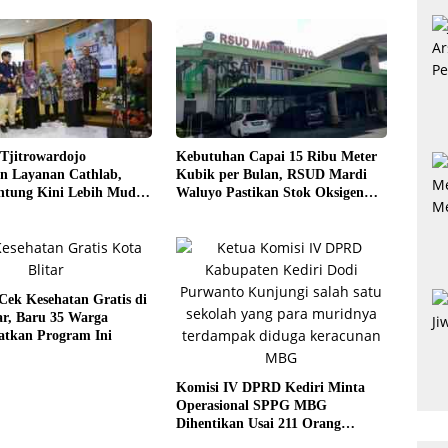
Tjitrowardojo
Kebutuhan Capai 15 Ribu Meter
n Layanan Cathlab,
Kubik per Bulan, RSUD Mardi
antung Kini Lebih Mudah
Waluyo Pastikan Stok Oksigen
Aman untuk Pelayanan Pasien
ek Kesehatan Gratis di
ar, Baru 35 Warga
tkan Program Ini
Komisi IV DPRD Kediri Minta
Operasional SPPG MBG
Dihentikan Usai 211 Orang
Diduga Keracunan