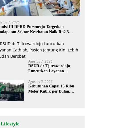
ustus 7, 2026
misi III DPRD Purworejo Targetkan
ndapatan Sektor Kesehatan Naik Rp2,3
liar
Agustus 7, 2026
RSUD dr Tjitrowardojo
Luncurkan Layanan
Cathlab, Pasien Jantung Kini
Lebih Mudah Berobat
Agustus 5, 2026
Kebutuhan Capai 15 Ribu
Meter Kubik per Bulan,
RSUD Mardi Waluyo
Pastikan Stok Oksigen Aman
untuk Pelayanan Pasien
Lifestyle