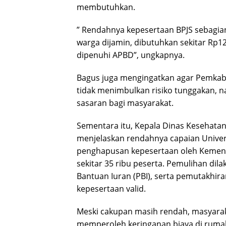
membutuhkan.
” Rendahnya kepesertaan BPJS sebagian
warga dijamin, dibutuhkan sekitar Rp1
dipenuhi APBD”, ungkapnya.
Bagus juga mengingatkan agar Pemkab B
tidak menimbulkan risiko tunggakan,
sasaran bagi masyarakat.
Sementara itu, Kepala Dinas Kesehatan 
menjelaskan rendahnya capaian Univer
penghapusan kepesertaan oleh Kemente
sekitar 35 ribu peserta. Pemulihan di
Bantuan Iuran (PBI), serta pemutakhir
kepesertaan valid.
Meski cakupan masih rendah, masyaraka
memperoleh keringanan biaya di ruma