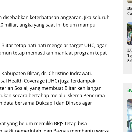
DP
Ca
 disebabkan keterbatasan anggaran. Jika seluruh
20 miliar, angka yang saat ini belum mampu
litar tetap hati-hati mengejar target UHC, agar
IJ
 namun tetap memastikan manfaat program tepat
Te
Se
De
St
Kabupaten Blitar, dr. Christine Indrawati,
sal Health Coverage (UHC) juga terdampak
rian Sosial, yang membuat Blitar kehilangan
i
lakukan secara bertahap melalui skema Penerima
an data bersama Dukcapil dan Dinsos agar
t yang belum memiliki BPJS tetap bisa
h sakit pemerintah, dan Baznas membantu warga