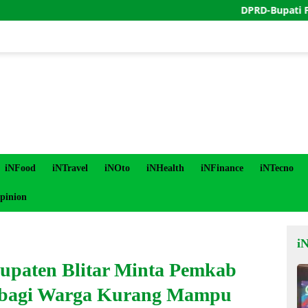
DPRD-Bupati Purworejo
iNFood
iNTravel
iNOto
iNHealth
iNFinance
iNTecno
pinion
i
upaten Blitar Minta Pemkab
n bagi Warga Kurang Mampu