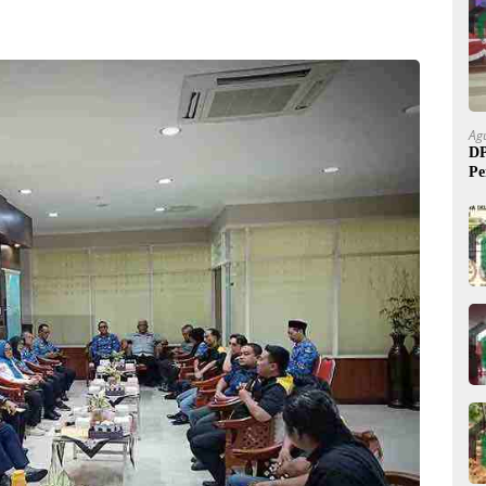
Ag
DP
Pe