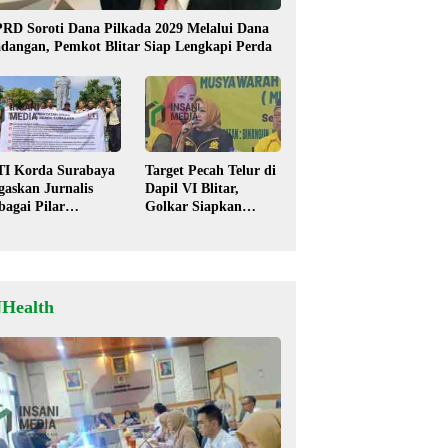
RD Soroti Dana Pilkada 2029 Melalui Dana
dangan, Pemkot Blitar Siap Lengkapi Perda
TI Korda Surabaya
Target Pecah Telur di
gaskan Jurnalis
Dapil VI Blitar,
bagai Pilar
Golkar Siapkan
mokrasi, Tolak
Strategi Kolaborasi
igma “Londo Ireng”
‘Desa hingga Pusat’!
NHealth