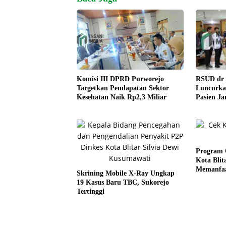
RSUD dr 
Komisi III DPRD Purworejo
Luncurka
Targetkan Pendapatan Sektor
Pasien J
Kesehatan Naik Rp2,3 Miliar
Berobat
Program C
Kota Blit
Memanfaa
Skrining Mobile X-Ray Ungkap
19 Kasus Baru TBC, Sukorejo
Tertinggi