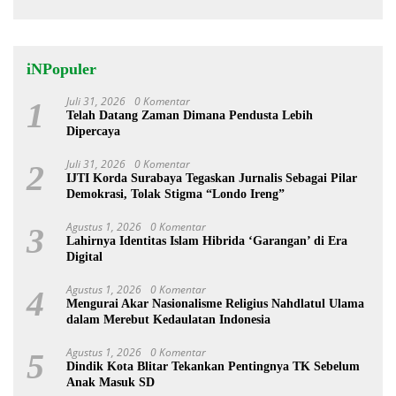
iNPopuler
Juli 31, 2026
0 Komentar
1
Telah Datang Zaman Dimana Pendusta Lebih
Dipercaya
Juli 31, 2026
0 Komentar
2
IJTI Korda Surabaya Tegaskan Jurnalis Sebagai Pilar
Demokrasi, Tolak Stigma “Londo Ireng”
Agustus 1, 2026
0 Komentar
3
Lahirnya Identitas Islam Hibrida ‘Garangan’ di Era
Digital
Agustus 1, 2026
0 Komentar
4
Mengurai Akar Nasionalisme Religius Nahdlatul Ulama
dalam Merebut Kedaulatan Indonesia
Agustus 1, 2026
0 Komentar
5
Dindik Kota Blitar Tekankan Pentingnya TK Sebelum
Anak Masuk SD