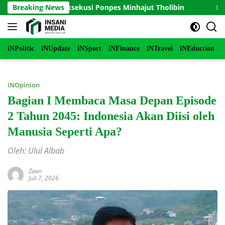
Langsung
an Eksekusi Ponpes Minhajut Tholibin
Breaking News
Perkokoh Sektor
ke
konten
iNPolitic
iNUpdate
iNSport
iNFinance
iNTravel
iNEduction
i
iNOpinion
Bagian I Membaca Masa Depan Episode
2 Tahun 2045: Indonesia Akan Diisi oleh
Manusia Seperti Apa?
Oleh: Ulul Albab
Zaen
Juli 7, 2026