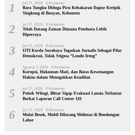
Juli 31, 2026
0 Komentar
1
Bara Tungku Diduga Picu Kebakaran Dapur Keripik
Singkong di Buayan, Kebumen
Juli 31, 2026
0 Komentar
2
Telah Datang Zaman Dimana Pendusta Lebih
Dipercaya
Juli 31, 2026
0 Komentar
3
IJTI Korda Surabaya Tegaskan Jurnalis Sebagai Pilar
Demokrasi, Tolak Stigma “Londo Ireng”
Agustus 7, 2026
0 Komentar
4
Korupsi, Hukuman Mati, dan Batas Kewenangan
Hakim dalam Menegakkan Keadilan
Juli 31, 2026
0 Komentar
5
Polsek Wlingi, Blitar Sigap Evakuasi Lansia Terlantar
Berkat Laporan Call Center 110
Juli 31, 2026
0 Komentar
6
Mulai Besok, Mobil Dilarang Melintas di Bendungan
Lahor