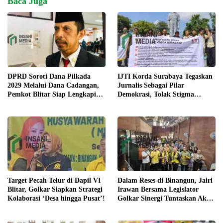
Baca Juga
IJTI Korda Surabaya Tegaskan
DPRD Soroti Dana Pilkada
Jurnalis Sebagai Pilar
2029 Melalui Dana Cadangan,
Demokrasi, Tolak Stigma
Pemkot Blitar Siap Lengkapi
“Londo Ireng”
Perda
Target Pecah Telur di Dapil VI
Dalam Reses di Binangun, Jairi
Blitar, Golkar Siapkan Strategi
Irawan Bersama Legislator
Kolaborasi ‘Desa hingga Pusat’!
Golkar Sinergi Tuntaskan Akses
Jalan hingga Pendidikan