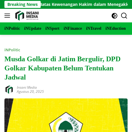
Langsung
Mati, dan Batas Kewenangan Hakim dalam Menegakkan Keadila
Breaking News
ke
konten
iNPolitic
iNUpdate
iNSport
iNFinance
iNTravel
iNEduction
i
iNPolitic
Musda Golkar di Jatim Bergulir, DPD
Golkar Kabupaten Belum Tentukan
Jadwal
Insani Media
Agustus 20, 2025