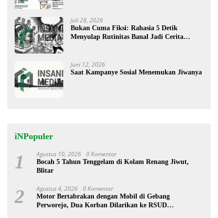
Perhatian
Juli 28, 2026
Bukan Cuma Fiksi: Rahasia 5 Detik
Menyulap Rutinitas Banal Jadi Cerita
Menggugah
Juni 12, 2026
Saat Kampanye Sosial Menemukan Jiwanya
iNPopuler
Agustus 10, 2026
0 Komentar
1
Bocah 5 Tahun Tenggelam di Kolam Renang Jiwut,
Blitar
Agustus 4, 2026
0 Komentar
2
Motor Bertabrakan dengan Mobil di Gebang
Perworejo, Dua Korban Dilarikan ke RSUD
Tjitrowardojo