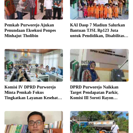
KAI Daop 7 Madiun Salurkan
Pemkab Purworejo Ajukan
Bantuan TJSL Rp123 Juta
Penundaan Eksekusi Ponpes
untuk Pendidikan, Disabilitas,
Minhajut Tholibin
dan Budaya
Komisi IV DPRD Purworejo
DPRD Purworejo Naikkan
Minta Pemkab Fokus
Target Pendapatan Parkir,
Tingkatkan Layanan Kesehatan
Komisi III Soroti Rayon
dan Susun Peta Kemiskinan
Berpendapatan Rendah