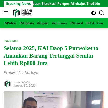
Langsung
n Penundaan Eksekusi Ponpes Minhajut Tholibin
Breaking News
Perko
ke
konten
iNPolitic
iNUpdate
iNSport
iNFinance
iNTravel
iNEduction
i
iNUpdate
Selama 2025, KAI Daop 5 Purwokerto
Amankan Barang Tertinggal Senilai
Lebih Rp800 Juta
Penulis : Joe Hartoyo
Insani Media
Januari 30, 2026