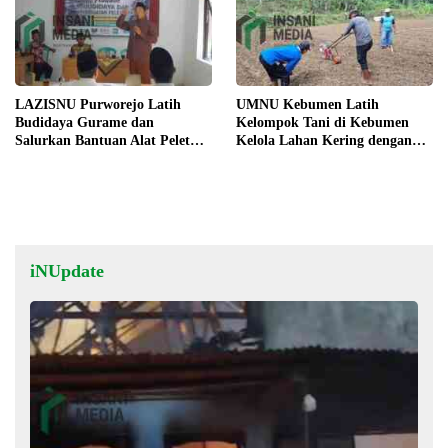
LAZISNU Purworejo Latih
UMNU Kebumen Latih
Budidaya Gurame dan
Kelompok Tani di Kebumen
Salurkan Bantuan Alat Pelet
Kelola Lahan Kering dengan
Warga Desa Kedungloteng
Teknologi Modern
iNUpdate