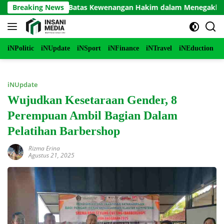
Langsung
Mati, dan Batas Kewenangan Hakim dalam Menegakkan Keadila
Breaking News
ke
konten
iNPolitic
iNUpdate
iNSport
iNFinance
iNTravel
iNEduction
i
iNUpdate
Wujudkan Kesetaraan Gender, 8
Perempuan Ambil Bagian Dalam
Pelatihan Barbershop
Rizma Erina
Agustus 21, 2025