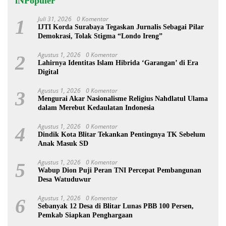
iNPopuler
Juli 31, 2026
0 Komentar
1
IJTI Korda Surabaya Tegaskan Jurnalis Sebagai Pilar
Demokrasi, Tolak Stigma “Londo Ireng”
Agustus 1, 2026
0 Komentar
2
Lahirnya Identitas Islam Hibrida ‘Garangan’ di Era
Digital
Agustus 1, 2026
0 Komentar
3
Mengurai Akar Nasionalisme Religius Nahdlatul Ulama
dalam Merebut Kedaulatan Indonesia
Agustus 1, 2026
0 Komentar
4
Dindik Kota Blitar Tekankan Pentingnya TK Sebelum
Anak Masuk SD
Agustus 1, 2026
0 Komentar
5
Wabup Dion Puji Peran TNI Percepat Pembangunan
Desa Watuduwur
Agustus 1, 2026
0 Komentar
6
Sebanyak 12 Desa di Blitar Lunas PBB 100 Persen,
Pemkab Siapkan Penghargaan