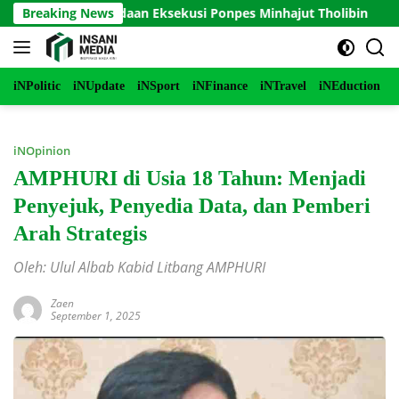
Langsung
n Penundaan Eksekusi Ponpes Minhajut Tholibin
Breaking News
Perko
ke
konten
iNPolitic
iNUpdate
iNSport
iNFinance
iNTravel
iNEduction
i
iNOpinion
AMPHURI di Usia 18 Tahun: Menjadi
Penyejuk, Penyedia Data, dan Pemberi
Arah Strategis
Oleh: Ulul Albab Kabid Litbang AMPHURI
Zaen
September 1, 2025