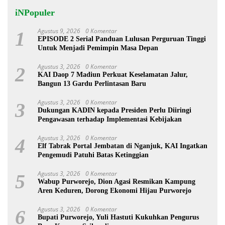
iNPopuler
Agustus 9, 2026
0 Komentar
1
EPISODE 2 Serial Panduan Lulusan Perguruan Tinggi
Untuk Menjadi Pemimpin Masa Depan
Agustus 3, 2026
0 Komentar
2
KAI Daop 7 Madiun Perkuat Keselamatan Jalur,
Bangun 13 Gardu Perlintasan Baru
Agustus 3, 2026
0 Komentar
3
Dukungan KADIN kepada Presiden Perlu Diiringi
Pengawasan terhadap Implementasi Kebijakan
Agustus 3, 2026
0 Komentar
4
Elf Tabrak Portal Jembatan di Nganjuk, KAI Ingatkan
Pengemudi Patuhi Batas Ketinggian
Agustus 3, 2026
0 Komentar
5
Wabup Purworejo, Dion Agasi Resmikan Kampung
Aren Keduren, Dorong Ekonomi Hijau Purworejo
Agustus 3, 2026
0 Komentar
6
Bupati Purworejo, Yuli Hastuti Kukuhkan Pengurus