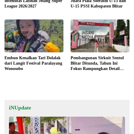
Intensitas Latihan Jelang Super
Juara Piala Soeratin U-13 dan
League 2026/2027
U-15 PSSI Kabupaten Blitar
Embun Kenalkan Tari Dolalak
Pembangunan Sirkuit Sentul
dari Langit Festival Paralayang
Blitar Ditunda, Tahun Ini
Wonosobo
Fokus Rampungkan Detail
Engineering Design (DED)
iNUpdate