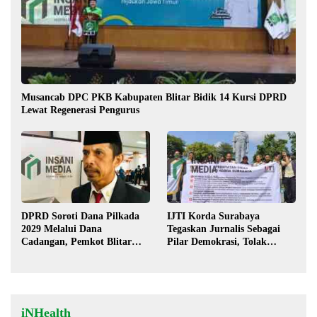
Musancab DPC PKB Kabupaten Blitar Bidik 14 Kursi DPRD
Lewat Regenerasi Pengurus
DPRD Soroti Dana Pilkada
IJTI Korda Surabaya
2029 Melalui Dana
Tegaskan Jurnalis Sebagai
Cadangan, Pemkot Blitar
Pilar Demokrasi, Tolak
Siap Lengkapi Perda
Stigma “Londo Ireng”
iNHealth