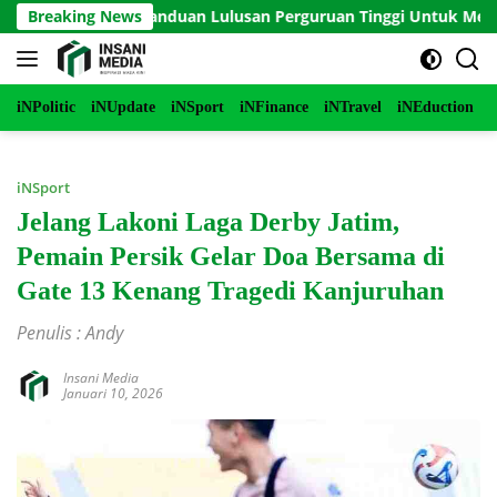
Langsung
E 2 Serial Panduan Lulusan Perguruan Tinggi Untuk Menjadi P
Breaking News
ke
konten
iNPolitic
iNUpdate
iNSport
iNFinance
iNTravel
iNEduction
i
iNSport
Jelang Lakoni Laga Derby Jatim,
Pemain Persik Gelar Doa Bersama di
Gate 13 Kenang Tragedi Kanjuruhan
Penulis : Andy
Insani Media
Januari 10, 2026