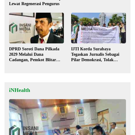
Lewat Regenerasi Pengurus
DPRD Soroti Dana Pilkada
IJTI Korda Surabaya
2029 Melalui Dana
Tegaskan Jurnalis Sebagai
Cadangan, Pemkot Blitar
Pilar Demokrasi, Tolak
Siap Lengkapi Perda
Stigma “Londo Ireng”
iNHealth