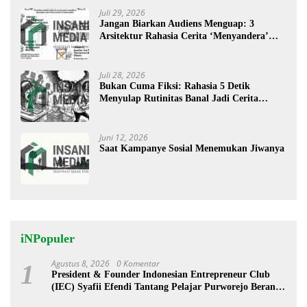
Juli 29, 2026
Jangan Biarkan Audiens Menguap: 3
Arsitektur Rahasia Cerita ‘Menyandera’
Perhatian
Juli 28, 2026
Bukan Cuma Fiksi: Rahasia 5 Detik
Menyulap Rutinitas Banal Jadi Cerita
Menggugah
Juni 12, 2026
Saat Kampanye Sosial Menemukan Jiwanya
iNPopuler
Agustus 8, 2026
0 Komentar
1
President & Founder Indonesian Entrepreneur Club
(IEC) Syafii Efendi Tantang Pelajar Purworejo Berani
Jadi Pengusaha bukan PNS