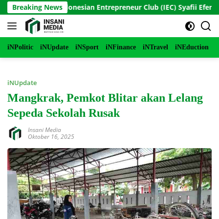
Langsung
Founder Indonesian Entrepreneur Club (IEC) Syafii Efendi Tantan
Breaking News
ke
konten
iNPolitic
iNUpdate
iNSport
iNFinance
iNTravel
iNEduction
i
iNUpdate
Mangkrak, Pemkot Blitar akan Lelang
Sepeda Sekolah Rusak
Insani Media
Oktober 16, 2025