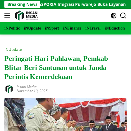
Langsung
I ke-81, PASPORIA Imigrasi Purworejo Buka Layanan Paspor Ele
Breaking News
ke
konten
iNPolitic
iNUpdate
iNSport
iNFinance
iNTravel
iNEduction
i
iNUpdate
Peringati Hari Pahlawan, Pemkab
Blitar Beri Santunan untuk Janda
Perintis Kemerdekaan
Insani Media
November 10, 2025