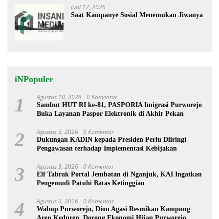
Juni 12, 2026
Saat Kampanye Sosial Menemukan Jiwanya
iNPopuler
Agustus 10, 2026
0 Komentar
1
Sambut HUT RI ke-81, PASPORIA Imigrasi Purworejo
Buka Layanan Paspor Elektronik di Akhir Pekan
Agustus 3, 2026
0 Komentar
2
Dukungan KADIN kepada Presiden Perlu Diiringi
Pengawasan terhadap Implementasi Kebijakan
Agustus 3, 2026
0 Komentar
3
Elf Tabrak Portal Jembatan di Nganjuk, KAI Ingatkan
Pengemudi Patuhi Batas Ketinggian
Agustus 3, 2026
0 Komentar
4
Wabup Purworejo, Dion Agasi Resmikan Kampung
Aren Keduren, Dorong Ekonomi Hijau Purworejo