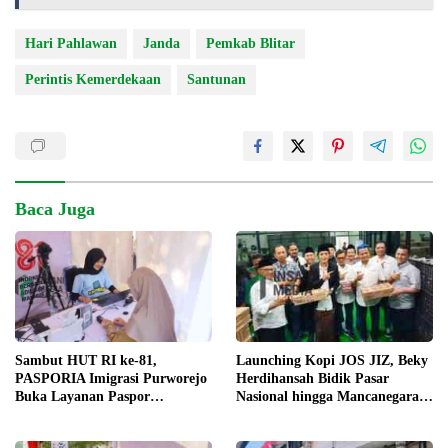
Hari Pahlawan
Janda
Pemkab Blitar
Perintis Kemerdekaan
Santunan
Baca Juga
Launching Kopi JOS JIZ, Beky
Sambut HUT RI ke-81,
Herdihansah Bidik Pasar
PASPORIA Imigrasi Purworejo
Nasional hingga Mancanegara
Buka Layanan Paspor
untuk Kopi Blitar
Elektronik di Akhir Pekan