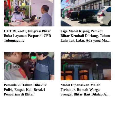
HUT RI ke-81, Imigrasi Blitar
Tiga Mobil Kijang Pemkot
Buka Layanan Paspor di CFD
Blitar Kembali Dilelang, Tahun
Tulungagung
Lalu Tak Laku, Ada yang Mau
?
Pemuda 26 Tahun Dibekuk
Mobil Dipanaskan Malah
Polisi, Empat Kali Beraksi
Terbakar, Rumah Warga
Pencurian di Blitar
Srengat Blitar Ikut Dilalap Api,
Segini Kerugiannya