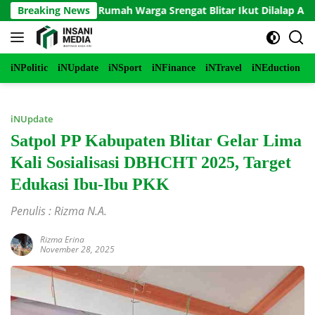
Langsung
erbakar, Rumah Warga Srengat Blitar Ikut Dilalap Api, Segini Ke
Breaking News
ke
konten
iNPolitic
iNUpdate
iNSport
iNFinance
iNTravel
iNEduction
i
iNUpdate
Satpol PP Kabupaten Blitar Gelar Lima
Kali Sosialisasi DBHCHT 2025, Target
Edukasi Ibu-Ibu PKK
Penulis : Rizma N.A.
Rizma Erina
November 28, 2025