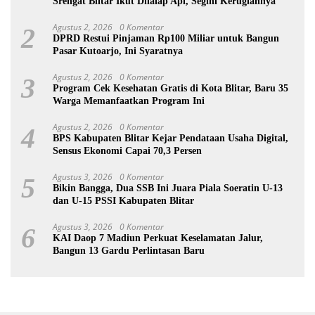
Srengat Blitar Ikut Dilalap Api, Segini Kerugiannya
Agustus 2, 2026
0 Komentar
2
DPRD Restui Pinjaman Rp100 Miliar untuk Bangun
Pasar Kutoarjo, Ini Syaratnya
Agustus 2, 2026
0 Komentar
3
Program Cek Kesehatan Gratis di Kota Blitar, Baru 35
Warga Memanfaatkan Program Ini
Agustus 2, 2026
0 Komentar
4
BPS Kabupaten Blitar Kejar Pendataan Usaha Digital,
Sensus Ekonomi Capai 70,3 Persen
Agustus 3, 2026
0 Komentar
5
Bikin Bangga, Dua SSB Ini Juara Piala Soeratin U-13
dan U-15 PSSI Kabupaten Blitar
Agustus 3, 2026
0 Komentar
6
KAI Daop 7 Madiun Perkuat Keselamatan Jalur,
Bangun 13 Gardu Perlintasan Baru