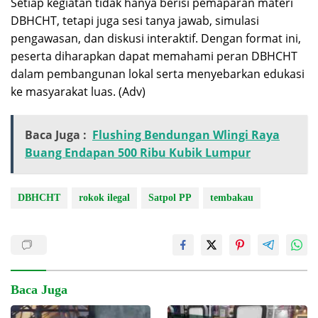
Setiap kegiatan tidak hanya berisi pemaparan materi
DBHCHT, tetapi juga sesi tanya jawab, simulasi
pengawasan, dan diskusi interaktif. Dengan format ini,
peserta diharapkan dapat memahami peran DBHCHT
dalam pembangunan lokal serta menyebarkan edukasi
ke masyarakat luas. (Adv)
Baca Juga :
Flushing Bendungan Wlingi Raya
Buang Endapan 500 Ribu Kubik Lumpur
DBHCHT
rokok ilegal
Satpol PP
tembakau
Baca Juga