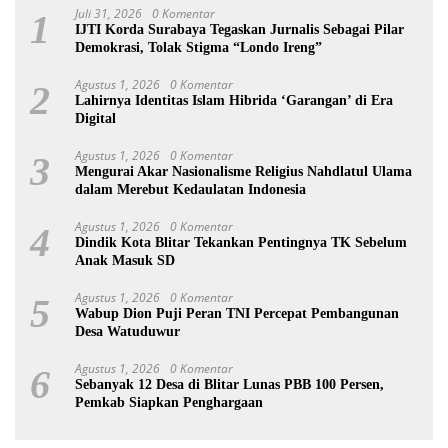
Juli 31, 2026
0 Komentar
1
IJTI Korda Surabaya Tegaskan Jurnalis Sebagai Pilar
Demokrasi, Tolak Stigma “Londo Ireng”
Agustus 1, 2026
0 Komentar
2
Lahirnya Identitas Islam Hibrida ‘Garangan’ di Era
Digital
Agustus 1, 2026
0 Komentar
3
Mengurai Akar Nasionalisme Religius Nahdlatul Ulama
dalam Merebut Kedaulatan Indonesia
Agustus 1, 2026
0 Komentar
4
Dindik Kota Blitar Tekankan Pentingnya TK Sebelum
Anak Masuk SD
Agustus 1, 2026
0 Komentar
5
Wabup Dion Puji Peran TNI Percepat Pembangunan
Desa Watuduwur
Agustus 1, 2026
0 Komentar
6
Sebanyak 12 Desa di Blitar Lunas PBB 100 Persen,
Pemkab Siapkan Penghargaan