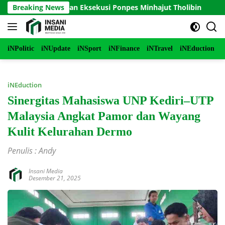
Langsung
n Penundaan Eksekusi Ponpes Minhajut Tholibin
Breaking News
Perko
ke
konten
iNPolitic
iNUpdate
iNSport
iNFinance
iNTravel
iNEduction
i
iNEduction
Sinergitas Mahasiswa UNP Kediri–UTP
Malaysia Angkat Pamor dan Wayang
Kulit Kelurahan Dermo
Penulis : Andy
Insani Media
Desember 21, 2025