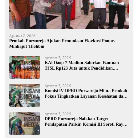
Agustus 7, 2026
Pemkab Purworejo Ajukan Penundaan Eksekusi Ponpes
Minhajut Tholibin
Agustus 7, 2026
KAI Daop 7 Madiun Salurkan Bantuan
TJSL Rp123 Juta untuk Pendidikan,
Disabilitas, dan Budaya
Agustus 7, 2026
Komisi IV DPRD Purworejo Minta Pemkab
Fokus Tingkatkan Layanan Kesehatan dan
Susun Peta Kemiskinan
Agustus 7, 2026
DPRD Purworejo Naikkan Target
Pendapatan Parkir, Komisi III Soroti Rayon
Berpendapatan Rendah