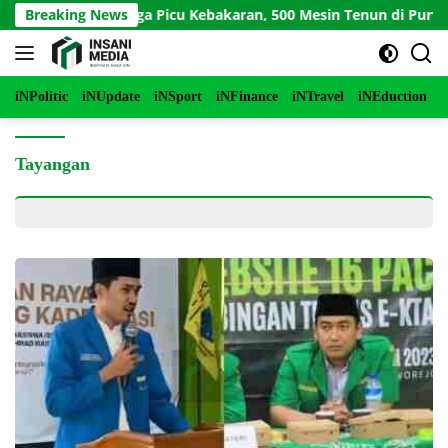
Langsung
orsleting Diduga Picu Kebakaran, 500 Mesin Tenun di Purworejo 
Breaking News
ke
konten
iNPolitic
iNUpdate
iNSport
iNFinance
iNTravel
iNEduction
i
Tayangan