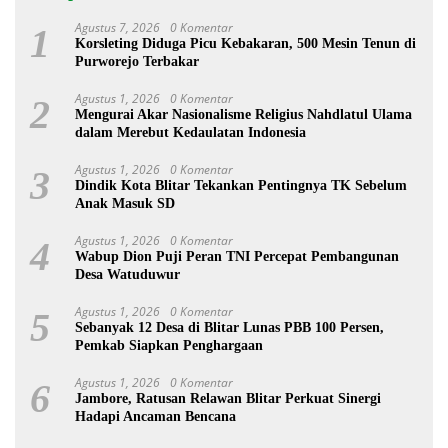
Agustus 7, 2026
0 Komentar
1
Korsleting Diduga Picu Kebakaran, 500 Mesin Tenun di
Purworejo Terbakar
Agustus 1, 2026
0 Komentar
2
Mengurai Akar Nasionalisme Religius Nahdlatul Ulama
dalam Merebut Kedaulatan Indonesia
Agustus 1, 2026
0 Komentar
3
Dindik Kota Blitar Tekankan Pentingnya TK Sebelum
Anak Masuk SD
Agustus 1, 2026
0 Komentar
4
Wabup Dion Puji Peran TNI Percepat Pembangunan
Desa Watuduwur
Agustus 1, 2026
0 Komentar
5
Sebanyak 12 Desa di Blitar Lunas PBB 100 Persen,
Pemkab Siapkan Penghargaan
Agustus 1, 2026
0 Komentar
6
Jambore, Ratusan Relawan Blitar Perkuat Sinergi
Hadapi Ancaman Bencana