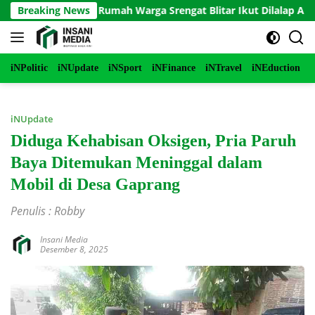
Langsung
Terbakar, Rumah Warga Srengat Blitar Ikut Dilalap Api, Segini K
Breaking News
ke
konten
iNPolitic
iNUpdate
iNSport
iNFinance
iNTravel
iNEduction
i
iNUpdate
Diduga Kehabisan Oksigen, Pria Paruh
Baya Ditemukan Meninggal dalam
Mobil di Desa Gaprang
Penulis : Robby
Insani Media
Desember 8, 2025