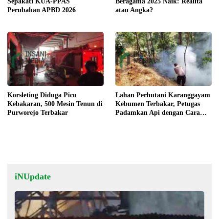
Sepakati KUA-PPAS
Beragama 2025 Naik: Realita
Perubahan APBD 2026
atau Angka?
Korsleting Diduga Picu
Lahan Perhutani Karanggayam
Kebakaran, 500 Mesin Tenun di
Kebumen Terbakar, Petugas
Purworejo Terbakar
Padamkan Api dengan Cara
Manual
iNUpdate