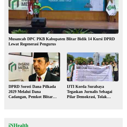
Musancab DPC PKB Kabupaten Blitar Bidik 14 Kursi DPRD
Lewat Regenerasi Pengurus
DPRD Soroti Dana Pilkada
IJTI Korda Surabaya
2029 Melalui Dana
Tegaskan Jurnalis Sebagai
Cadangan, Pemkot Blitar
Pilar Demokrasi, Tolak
Siap Lengkapi Perda
Stigma “Londo Ireng”
iNHealth