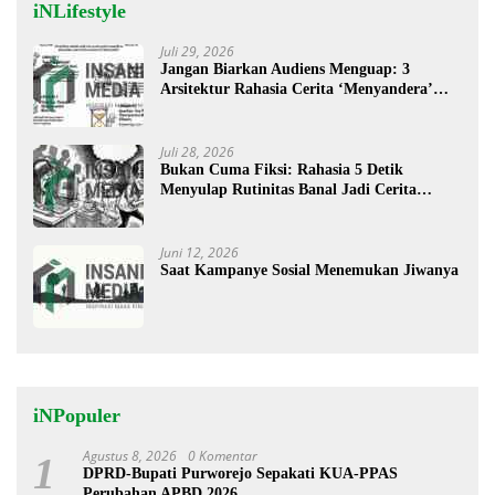
iNLifestyle
Juli 29, 2026
Jangan Biarkan Audiens Menguap: 3
Arsitektur Rahasia Cerita ‘Menyandera’
Perhatian
Juli 28, 2026
Bukan Cuma Fiksi: Rahasia 5 Detik
Menyulap Rutinitas Banal Jadi Cerita
Menggugah
Juni 12, 2026
Saat Kampanye Sosial Menemukan Jiwanya
iNPopuler
Agustus 8, 2026
0 Komentar
1
DPRD-Bupati Purworejo Sepakati KUA-PPAS
Perubahan APBD 2026