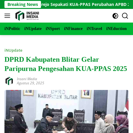
Langsung
upati Purworejo Sepakati KUA-PPAS Perubahan APBD 2026
Breaking News
ke
konten
iNPolitic
iNUpdate
iNSport
iNFinance
iNTravel
iNEduction
i
iNUpdate
DPRD Kabupaten Blitar Gelar
Paripurna Pengesahan KUA-PPAS 2025
Insani Media
Agustus 29, 2025