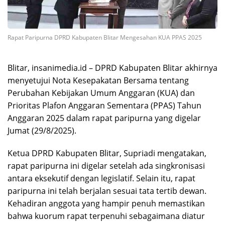
Rapat Paripurna DPRD Kabupaten Blitar Mengesahan KUA PPAS 2025
Blitar, insanimedia.id – DPRD Kabupaten Blitar akhirnya
menyetujui Nota Kesepakatan Bersama tentang
Perubahan Kebijakan Umum Anggaran (KUA) dan
Prioritas Plafon Anggaran Sementara (PPAS) Tahun
Anggaran 2025 dalam rapat paripurna yang digelar
Jumat (29/8/2025).
Ketua DPRD Kabupaten Blitar, Supriadi mengatakan,
rapat paripurna ini digelar setelah ada singkronisasi
antara eksekutif dengan legislatif. Selain itu, rapat
paripurna ini telah berjalan sesuai tata tertib dewan.
Kehadiran anggota yang hampir penuh memastikan
bahwa kuorum rapat terpenuhi sebagaimana diatur