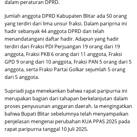
dalam peraturan DPRD.
Jumlah anggota DPRD Kabupaten Blitar ada 50 orang
yang terdiri dari lima unsur fraksi. Dalam pariprna ini
hadir sebanyak 44 anggota DPRD dan telah
menandatangani daftar hadir. Adapun yang hadir
terdiri dari Fraksi PDI Perjuangan 19 orang dari 19
anggota, Fraksi PKB 6 orang dari 11 anggota, Fraksi
GPD 9 orang dari 10 anggota, Fraksi PAN 5 orang dari 5
anggota, serta Fraksi Partai Golkar sejumlah 5 orang
dari 5 anggota.
Supriadi juga menekankan bahwa rapat paripurna ini
merupakan bagian dari tahapan berkelanjutan dalam
proses penyusunan anggaran daerah. Ia mengingatkan
bahwa Bupati Blitar sebelumnya telah menyampaikan
penjelasan mengenai perubahan KUA PPAS 2025 pada
rapat paripurna tanggal 10 Juli 2025.