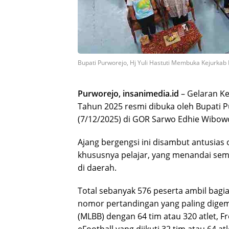
Bupati Purworejo, Hj Yuli Hastuti Membuka Kejurkab
Purworejo, insanimedia.id
– Gelaran Ke
Tahun 2025 resmi dibuka oleh Bupati Pu
(7/12/2025) di GOR Sarwo Edhie Wibow
Ajang bergengsi ini disambut antusias 
khususnya pelajar, yang menandai sem
di daerah.
Total sebanyak 576 peserta ambil bagia
nomor pertandingan yang paling digema
(MLBB) dengan 64 tim atau 320 atlet, Fr
eFootball yang diikuti 32 tim atau 64 atl