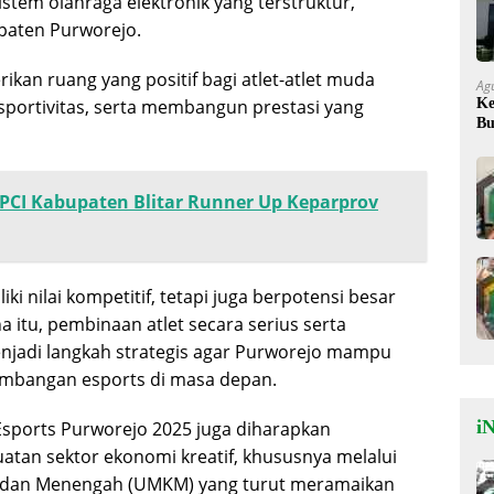
em olahraga elektronik yang terstruktur,
upaten Purworejo.
rikan ruang yang positif bagi atlet-atlet muda
Ag
sportivitas, serta membangun prestasi yang
Ke
Bu
Ok
NPCI Kabupaten Blitar Runner Up Keparprov
i nilai kompetitif, tetapi juga berpotensi besar
na itu, pembinaan atlet secara serius serta
njadi langkah strategis agar Purworejo mampu
mbangan esports di masa depan.
iN
 Esports Purworejo 2025 juga diharapkan
tan sektor ekonomi kreatif, khususnya melalui
il, dan Menengah (UMKM) yang turut meramaikan