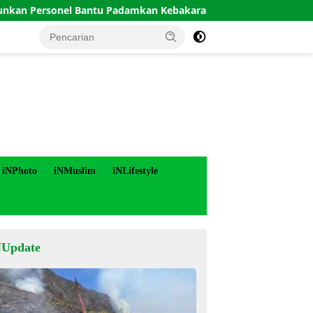
nel Bantu Padamkan Kebakaran Hutan di Gunung Bromo
iNPhoto
iNMuslim
iNLifestyle
NUpdate