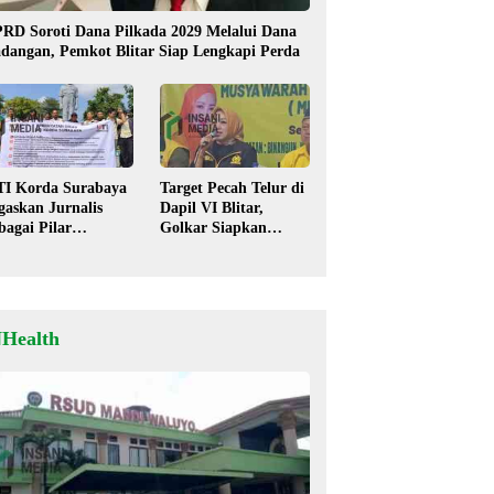
RD Soroti Dana Pilkada 2029 Melalui Dana
dangan, Pemkot Blitar Siap Lengkapi Perda
TI Korda Surabaya
Target Pecah Telur di
gaskan Jurnalis
Dapil VI Blitar,
bagai Pilar
Golkar Siapkan
mokrasi, Tolak
Strategi Kolaborasi
igma “Londo Ireng”
‘Desa hingga Pusat’!
NHealth