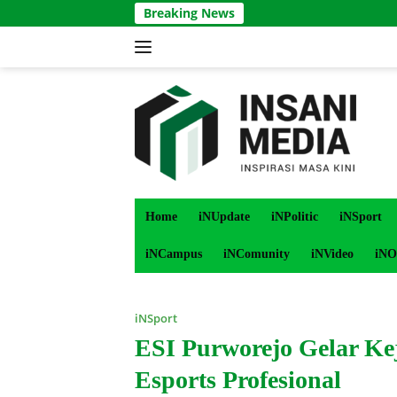
Langsung
Breaking News
ke
konten
Home
iNUpdate
iNPolitic
iNSport
iNCampus
iNComunity
iNVideo
iNO
iNSport
ESI Purworejo Gelar Ke
Esports Profesional