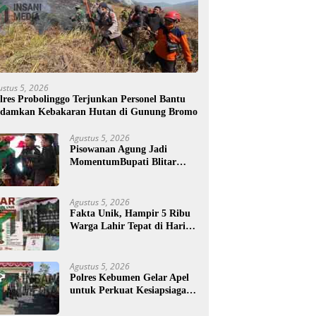
ustus 5, 2026
lres Probolinggo Terjunkan Personel Bantu
damkan Kebakaran Hutan di Gunung Bromo
Agustus 5, 2026
Pisowanan Agung Jadi
MomentumBupati Blitar
Rijanto Tegaskan
Pembangunan untuk
Kesejahteraan Warga
Agustus 5, 2026
Fakta Unik, Hampir 5 Ribu
Warga Lahir Tepat di Hari
Jadi Blitar, Tertua Berusia
108 Tahun
Agustus 5, 2026
Polres Kebumen Gelar Apel
untuk Perkuat Kesiapsiagaan
Hadapi Ancaman Karhutla
di Musim Kemarau