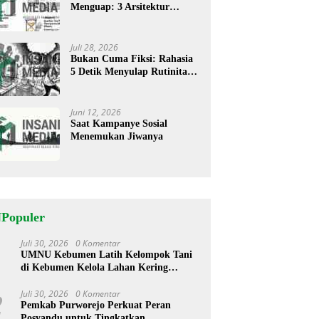
Menguap: 3 Arsitektur
Rahasia Cerita ‘Menyandera’
Perhatian
Juli 28, 2026
Bukan Cuma Fiksi: Rahasia
5 Detik Menyulap Rutinitas
Banal Jadi Cerita
Menggugah
Juni 12, 2026
Saat Kampanye Sosial
Menemukan Jiwanya
NPopuler
Juli 30, 2026
0 Komentar
1
UMNU Kebumen Latih Kelompok Tani
di Kebumen Kelola Lahan Kering
dengan Teknologi Modern
Juli 30, 2026
0 Komentar
2
Pemkab Purworejo Perkuat Peran
Posyandu untuk Tingkatkan