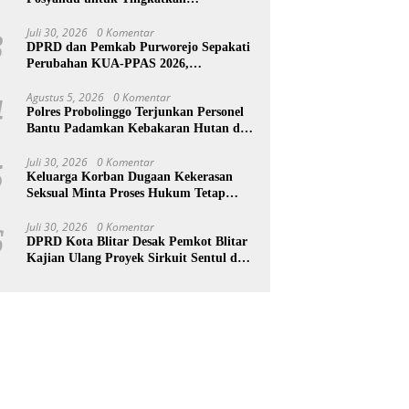
Kesejahteraan Warga
Juli 30, 2026
0 Komentar
3
DPRD dan Pemkab Purworejo Sepakati
Perubahan KUA-PPAS 2026,
Pendapatan Daerah Naik Rp25,7 Miliar
Agustus 5, 2026
0 Komentar
4
Polres Probolinggo Terjunkan Personel
Bantu Padamkan Kebakaran Hutan di
Gunung Bromo
Juli 30, 2026
0 Komentar
5
Keluarga Korban Dugaan Kekerasan
Seksual Minta Proses Hukum Tetap
Berlanjut, Korban Jalani Rehabilitasi
Juli 30, 2026
0 Komentar
6
DPRD Kota Blitar Desak Pemkot Blitar
Kajian Ulang Proyek Sirkuit Sentul dan
Pengelolaan Sampah