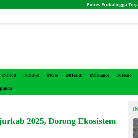
Polres Probolinggo Terjunkan Perso
iNFood
iNTravel
iNOto
iNHealth
iNFinance
iNTecno
pinion
i
jurkab 2025, Dorong Ekosistem