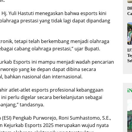
DP
Hj. Yuli Hastuti menegaskan bahwa esports kini
Ca
olahraga prestasi yang tidak lagi dapat dipandang
ronik, tetapi telah berkembang menjadi olahraga
bagai cabang olahraga prestasi,” ujar Bupati.
IJ
Te
urkab Esports ini mampu menjadi wadah pencarian
Se
De
urworejo yang ke depan dapat dibina secara
St
l, bahkan nasional dan internasional.
lahir atlet-atlet esports profesional kebanggaan
i
 ini perlu digelar secara berkelanjutan sebagai
anjang,” tandasnya.
a (ESI) Pengkab Purworejo, Roni Sumhastomo, S.E.,
 Kejurkab Esports 2025 merupakan wujud nyata