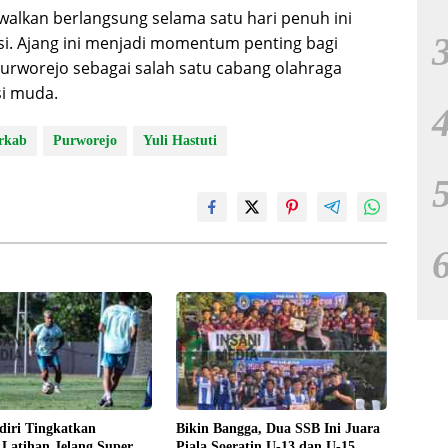
walkan berlangsung selama satu hari penuh ini
si. Ajang ini menjadi momentum penting bagi
rworejo sebagai salah satu cabang olahraga
si muda.
rkab
Purworejo
Yuli Hastuti
diri Tingkatkan
Bikin Bangga, Dua SSB Ini Juara
s Latihan Jelang Super
Piala Soeratin U-13 dan U-15