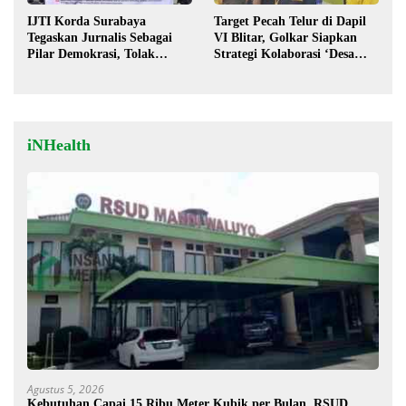
IJTI Korda Surabaya
Target Pecah Telur di Dapil
Tegaskan Jurnalis Sebagai
VI Blitar, Golkar Siapkan
Pilar Demokrasi, Tolak
Strategi Kolaborasi ‘Desa
Stigma “Londo Ireng”
hingga Pusat’!
iNHealth
Agustus 5, 2026
Kebutuhan Capai 15 Ribu Meter Kubik per Bulan, RSUD