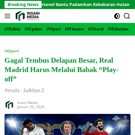
Langsung
erjunkan Personel Bantu Padamkan Kebakaran Hutan di Gunung
Breaking News
ke
konten
iNPolitic
iNUpdate
iNSport
iNFinance
iNTravel
iNEduction
i
iNSport
Gagal Tembus Delapan Besar, Real
Madrid Harus Melalui Babak “Play-
off”
Penulis : Sulkhan Z.
Insani Media
Januari 30, 2026