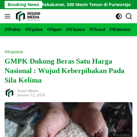
Langsung
iduga Picu Kebakaran, 500 Mesin Tenun di Purworejo Terbakar
Breaking News
ke
konten
iNPolitic
iNUpdate
iNSport
iNFinance
iNTravel
iNEduction
i
iNUpdate
GMPK Dukung Beras Satu Harga
Nasional : Wujud Keberpihakan Pada
Sila Kelima
Insani Media
Januari 12, 2026