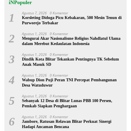
iNPopuler
Agustus 7, 2026
0 Komentar
1
Korsleting Diduga Picu Kebakaran, 500 Mesin Tenun di
Purworejo Terbakar
Agustus 1, 2026
0 Komentar
2
Mengurai Akar Nasionalisme Religius Nahdlatul Ulama
dalam Merebut Kedaulatan Indonesia
Agustus 1, 2026
0 Komentar
3
Dindik Kota Blitar Tekankan Pentingnya TK Sebelum
Anak Masuk SD
Agustus 1, 2026
0 Komentar
4
Wabup Dion Puji Peran TNI Percepat Pembangunan
Desa Watuduwur
Agustus 1, 2026
0 Komentar
5
Sebanyak 12 Desa di Blitar Lunas PBB 100 Persen,
Pemkab Siapkan Penghargaan
Agustus 1, 2026
0 Komentar
6
Jambore, Ratusan Relawan Blitar Perkuat Sinergi
Hadapi Ancaman Bencana