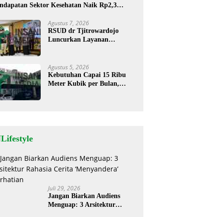
ndapatan Sektor Kesehatan Naik Rp2,3
liar
Agustus 7, 2026
RSUD dr Tjitrowardojo
Luncurkan Layanan
Cathlab, Pasien Jantung Kini
Lebih Mudah Berobat
Agustus 5, 2026
Kebutuhan Capai 15 Ribu
Meter Kubik per Bulan,
RSUD Mardi Waluyo
Pastikan Stok Oksigen Aman
untuk Pelayanan Pasien
Lifestyle
Juli 29, 2026
Jangan Biarkan Audiens
Menguap: 3 Arsitektur
Rahasia Cerita ‘Menyandera’