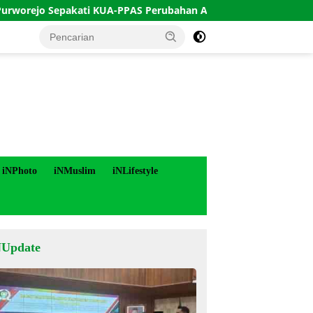
Sepakati KUA-PPAS Perubahan APBD 2026
Indeks Keruk
iNPhoto
iNMuslim
iNLifestyle
NUpdate