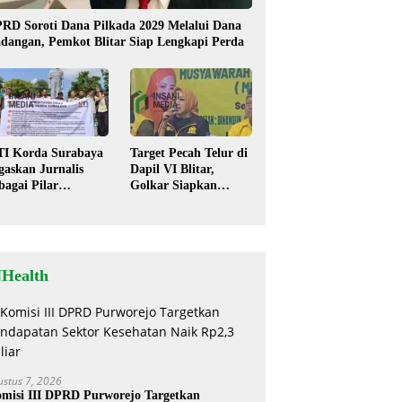
RD Soroti Dana Pilkada 2029 Melalui Dana
dangan, Pemkot Blitar Siap Lengkapi Perda
TI Korda Surabaya
Target Pecah Telur di
gaskan Jurnalis
Dapil VI Blitar,
bagai Pilar
Golkar Siapkan
mokrasi, Tolak
Strategi Kolaborasi
igma “Londo Ireng”
‘Desa hingga Pusat’!
NHealth
ustus 7, 2026
misi III DPRD Purworejo Targetkan