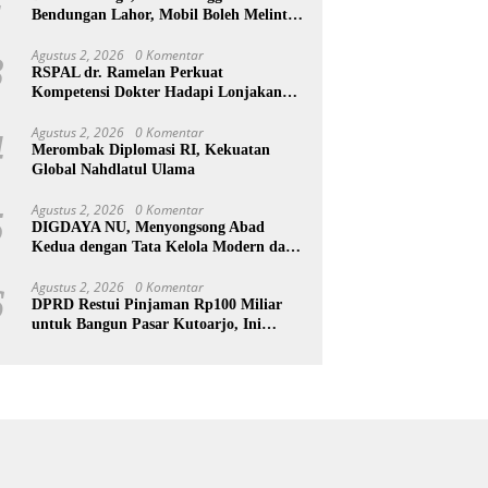
Bendungan Lahor, Mobil Boleh Melintas
hingga Pukul 22.00 WIB
Agustus 2, 2026
0 Komentar
3
RSPAL dr. Ramelan Perkuat
Kompetensi Dokter Hadapi Lonjakan
Penyakit Metabolik Lewat MRS 2026
Agustus 2, 2026
0 Komentar
4
Merombak Diplomasi RI, Kekuatan
Global Nahdlatul Ulama
Agustus 2, 2026
0 Komentar
5
DIGDAYA NU, Menyongsong Abad
Kedua dengan Tata Kelola Modern dan
Semangat Digital
Agustus 2, 2026
0 Komentar
6
DPRD Restui Pinjaman Rp100 Miliar
untuk Bangun Pasar Kutoarjo, Ini
Syaratnya