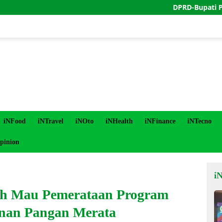
DPRD-Bupati Purworejo 
iNFood
iNTravel
iNOto
iNHealth
iNFinance
iNTecno
pinion
i
ah Mau Pemerataan Program
anan Pangan Merata