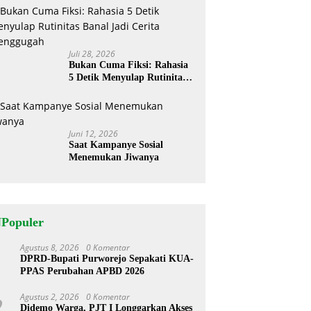
Perhatian
Juli 28, 2026
Bukan Cuma Fiksi: Rahasia
5 Detik Menyulap Rutinitas
Banal Jadi Cerita
Menggugah
Juni 12, 2026
Saat Kampanye Sosial
Menemukan Jiwanya
NPopuler
Agustus 8, 2026
0 Komentar
1
DPRD-Bupati Purworejo Sepakati KUA-
PPAS Perubahan APBD 2026
Agustus 2, 2026
0 Komentar
2
Didemo Warga, PJT I Longgarkan Akses