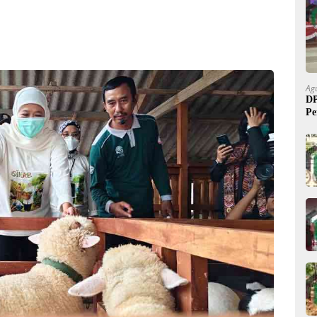
Ag
DP
Pe