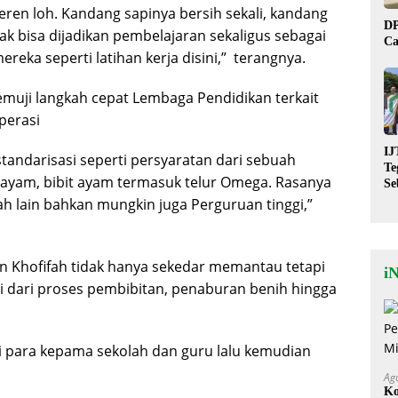
ren loh. Kandang sapinya bersih sekali, kandang
DP
nak bisa dijadikan pembelajaran sekaligus sebagai
Ca
eka seperti latihan kerja disini,”
terangnya.
emuji langkah cepat Lembaga Pendidikan terkait
perasi
IJ
andarisasi seperti persyaratan dari sebuah
Te
 ayam, bibit ayam termasuk telur Omega. Rasanya
Se
De
lah lain bahkan mungkin juga Perguruan tinggi,”
St
n Khofifah tidak hanya sekedar memantau tetapi
i
ai dari proses pembibitan, penaburan benih hingga
ari para kepama sekolah dan guru lalu kemudian
Ag
Ko