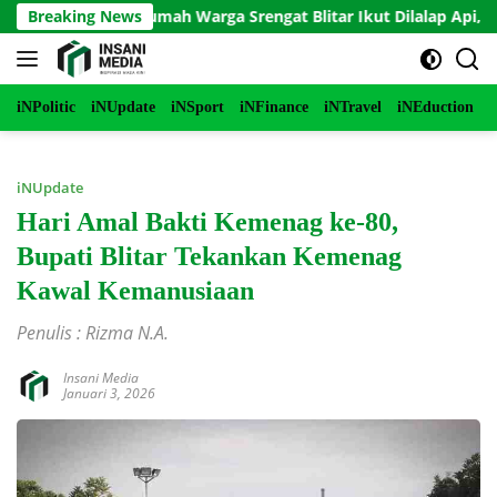
Langsung
bakar, Rumah Warga Srengat Blitar Ikut Dilalap Api, Segini Keru
Breaking News
ke
konten
iNPolitic
iNUpdate
iNSport
iNFinance
iNTravel
iNEduction
i
iNUpdate
Hari Amal Bakti Kemenag ke-80,
Bupati Blitar Tekankan Kemenag
Kawal Kemanusiaan
Penulis : Rizma N.A.
Insani Media
Januari 3, 2026