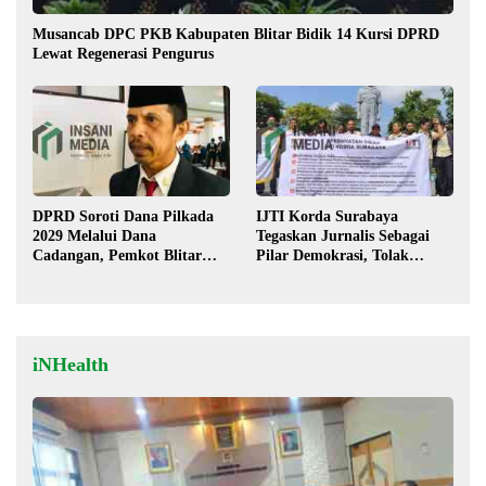
Musancab DPC PKB Kabupaten Blitar Bidik 14 Kursi DPRD
Lewat Regenerasi Pengurus
DPRD Soroti Dana Pilkada
IJTI Korda Surabaya
2029 Melalui Dana
Tegaskan Jurnalis Sebagai
Cadangan, Pemkot Blitar
Pilar Demokrasi, Tolak
Siap Lengkapi Perda
Stigma “Londo Ireng”
iNHealth