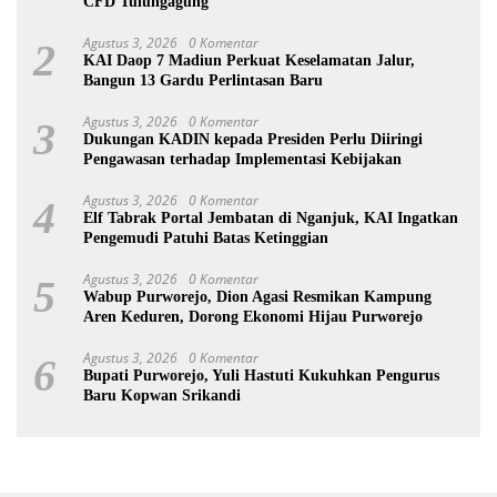
CFD Tulungagung
Agustus 3, 2026
0 Komentar
2
KAI Daop 7 Madiun Perkuat Keselamatan Jalur,
Bangun 13 Gardu Perlintasan Baru
Agustus 3, 2026
0 Komentar
3
Dukungan KADIN kepada Presiden Perlu Diiringi
Pengawasan terhadap Implementasi Kebijakan
Agustus 3, 2026
0 Komentar
4
Elf Tabrak Portal Jembatan di Nganjuk, KAI Ingatkan
Pengemudi Patuhi Batas Ketinggian
Agustus 3, 2026
0 Komentar
5
Wabup Purworejo, Dion Agasi Resmikan Kampung
Aren Keduren, Dorong Ekonomi Hijau Purworejo
Agustus 3, 2026
0 Komentar
6
Bupati Purworejo, Yuli Hastuti Kukuhkan Pengurus
Baru Kopwan Srikandi