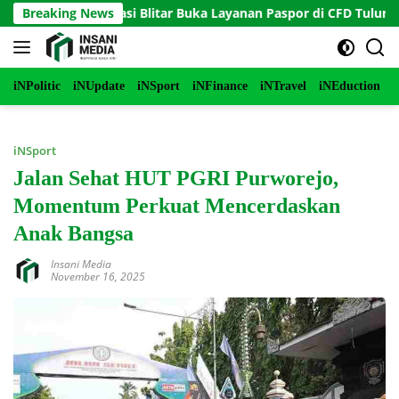
Langsung
ke-81, Imigrasi Blitar Buka Layanan Paspor di CFD Tulungagung
Breaking News
ke
konten
iNPolitic
iNUpdate
iNSport
iNFinance
iNTravel
iNEduction
i
iNSport
Jalan Sehat HUT PGRI Purworejo,
Momentum Perkuat Mencerdaskan
Anak Bangsa
Insani Media
November 16, 2025