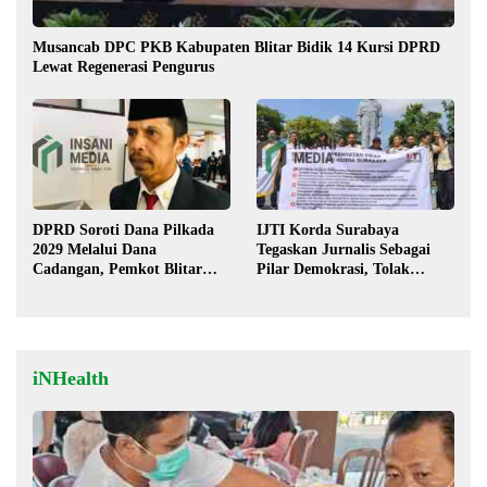
Musancab DPC PKB Kabupaten Blitar Bidik 14 Kursi DPRD
Lewat Regenerasi Pengurus
DPRD Soroti Dana Pilkada
IJTI Korda Surabaya
2029 Melalui Dana
Tegaskan Jurnalis Sebagai
Cadangan, Pemkot Blitar
Pilar Demokrasi, Tolak
Siap Lengkapi Perda
Stigma “Londo Ireng”
iNHealth