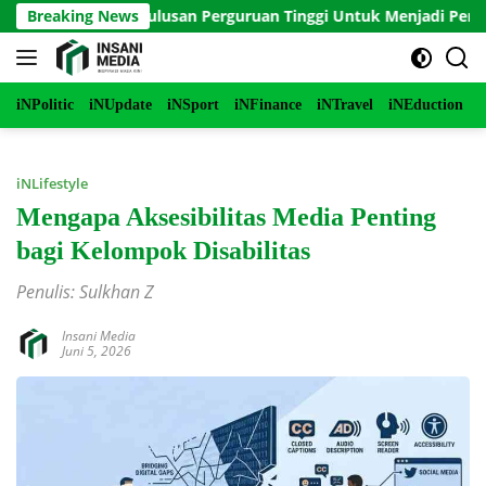
Langsung
l Panduan Lulusan Perguruan Tinggi Untuk Menjadi Pemimpin M
Breaking News
ke
konten
iNPolitic
iNUpdate
iNSport
iNFinance
iNTravel
iNEduction
i
iNLifestyle
Mengapa Aksesibilitas Media Penting
bagi Kelompok Disabilitas
Penulis: Sulkhan Z
Insani Media
Juni 5, 2026