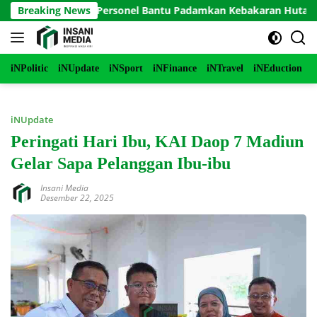
Langsung
o Terjunkan Personel Bantu Padamkan Kebakaran Hutan di Gunu
Breaking News
ke
konten
iNPolitic
iNUpdate
iNSport
iNFinance
iNTravel
iNEduction
i
iNUpdate
Peringati Hari Ibu, KAI Daop 7 Madiun
Gelar Sapa Pelanggan Ibu-ibu
Insani Media
Desember 22, 2025