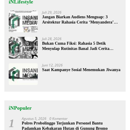
iNLifestyle
Juli 29, 2026
Jangan Biarkan Audiens Menguap: 3
Arsitektur Rahasia Cerita ‘Menyandera’
Perhatian
Juli 28, 2026
Bukan Cuma Fiksi: Rahasia 5 Detik
Menyulap Rutinitas Banal Jadi Cerita
Menggugah
Juni 12, 2026
Saat Kampanye Sosial Menemukan Jiwanya
iNPopuler
Agustus 5, 2026
0 Komentar
1
Polres Probolinggo Terjunkan Personel Bantu
Padamkan Kebakaran Hutan di Gunung Bromo