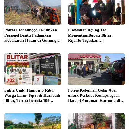
Pisowanan Agung Jadi
Polres Probolinggo Terjunkan
MomentumBupati Blitar
Personel Bantu Padamkan
Rijanto Tegaskan
Kebakaran Hutan di Gunung
Pembangunan untuk
Bromo
Kesejahteraan Warga
Fakta Unik, Hampir 5 Ribu
Polres Kebumen Gelar Apel
Warga Lahir Tepat di Hari Jadi
untuk Perkuat Kesiapsiagaan
Blitar, Tertua Berusia 108
Hadapi Ancaman Karhutla di
Tahun
Musim Kemarau