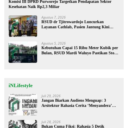
Komisi III DPRD Purworejo Targetkan Pendapatan Sektor
Kesehatan Naik Rp2,3 Miliar
Agustus 7, 2026
RSUD dr Tjitrowardojo Luncurkan
Layanan Cathlab, Pasien Jantung Kini
Lebih Mudah Berobat
Agustus 5, 2026
Kebutuhan Capai 15 Ribu Meter Kubik per
Bulan, RSUD Mardi Waluyo Pastikan Stok
Oksigen Aman untuk Pelayanan Pasien
iNLifestyle
Juli 29, 2026
Jangan Biarkan Audiens Menguap: 3
Arsitektur Rahasia Cerita ‘Menyandera’
Perhatian
Juli 28, 2026
Bukan Cuma Fiksi: Rahasia 5 Detik