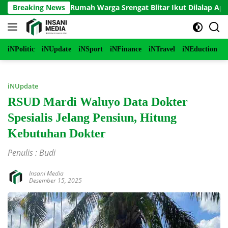
Langsung
erbakar, Rumah Warga Srengat Blitar Ikut Dilalap Api, Segini Ke
Breaking News
ke
konten
iNPolitic
iNUpdate
iNSport
iNFinance
iNTravel
iNEduction
i
iNUpdate
RSUD Mardi Waluyo Data Dokter
Spesialis Jelang Pensiun, Hitung
Kebutuhan Dokter
Penulis : Budi
Insani Media
Desember 15, 2025