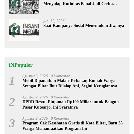
Menyulap Rutinitas Banal Jadi Cerita
Menggugah
Juni 12, 2026
Saat Kampanye Sosial Menemukan Jiwanya
iNPopuler
Agustus 9, 2026
0 Komentar
1
Mobil Dipanaskan Malah Terbakar, Rumah Warga
Srengat Blitar Ikut Dilalap Api, Segini Kerugiannya
Agustus 2, 2026
0 Komentar
2
DPRD Restui Pinjaman Rp100 Miliar untuk Bangun
Pasar Kutoarjo, Ini Syaratnya
Agustus 2, 2026
0 Komentar
3
Program Cek Kesehatan Gratis di Kota Blitar, Baru 35
Warga Memanfaatkan Program Ini