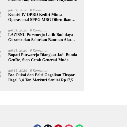
Utama
Juli 31, 2026
0 Komentar
3
Komisi IV DPRD Kediri Minta
Operasional SPPG MBG Dihentikan
Usai 211 Orang Diduga Keracunan
Juli 31, 2026
0 Komentar
4
LAZISNU Purworejo Latih Budidaya
Gurame dan Salurkan Bantuan Alat
Pelet Warga Desa Kedungloteng
Juli 31, 2026
0 Komentar
5
Bupati Purworejo Diangkat Jadi Bunda
GenRe, Siap Cetak Generasi Muda
Berprestasi
Juli 31, 2026
0 Komentar
6
Bea Cukai dan Polri Gagalkan Ekspor
Ilegal 3,4 Ton Merkuri Senilai Rp17,5
Miliar ke Afrika