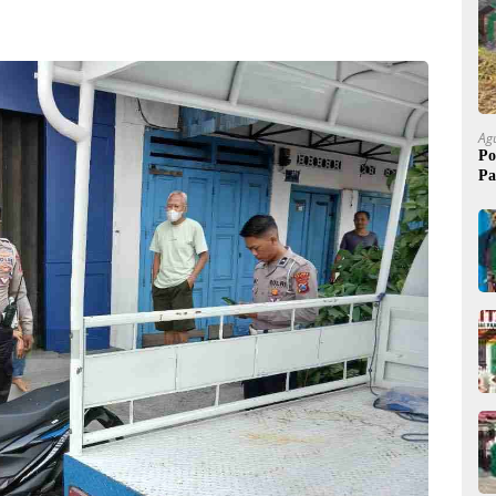
Ag
Po
Pa