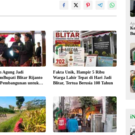
Ag
Ke
Bu
Ok
n Agung Jadi
Fakta Unik, Hampir 5 Ribu
Bupati Blitar Rijanto
Warga Lahir Tepat di Hari Jadi
 Pembangunan untuk
Blitar, Tertua Berusia 108 Tahun
eraan Warga
iN