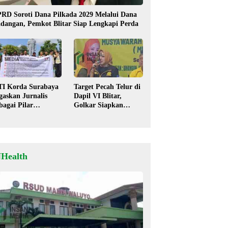
RD Soroti Dana Pilkada 2029 Melalui Dana
dangan, Pemkot Blitar Siap Lengkapi Perda
TI Korda Surabaya
Target Pecah Telur di
gaskan Jurnalis
Dapil VI Blitar,
bagai Pilar
Golkar Siapkan
mokrasi, Tolak
Strategi Kolaborasi
igma “Londo Ireng”
‘Desa hingga Pusat’!
NHealth