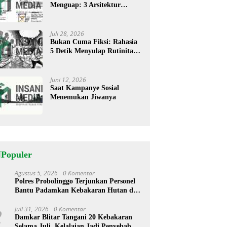
Menguap: 3 Arsitektur
Rahasia Cerita ‘Menyandera’
Perhatian
Juli 28, 2026
Bukan Cuma Fiksi: Rahasia
5 Detik Menyulap Rutinitas
Banal Jadi Cerita
Menggugah
Juni 12, 2026
Saat Kampanye Sosial
Menemukan Jiwanya
NPopuler
Agustus 5, 2026
0 Komentar
1
Polres Probolinggo Terjunkan Personel
Bantu Padamkan Kebakaran Hutan di
Gunung Bromo
Juli 31, 2026
0 Komentar
2
Damkar Blitar Tangani 20 Kebakaran
Selama Juli, Kelalaian Jadi Penyebab