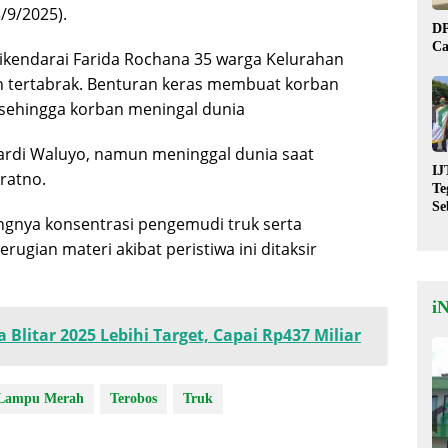
3/9/2025).
DP
Ca
kendarai Farida Rochana 35 warga Kelurahan
 tertabrak. Benturan keras membuat korban
 sehingga korban meningal dunia
ardi Waluyo, namun meninggal dunia saat
IJ
ratno.
Te
Se
ngnya konsentrasi pengemudi truk serta
De
St
erugian materi akibat peristiwa ini ditaksir
i
a Blitar 2025 Lebihi Target, Capai Rp437 Miliar
Lampu Merah
Terobos
Truk