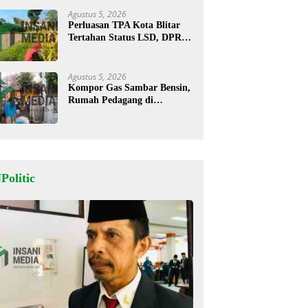
Agustus 5, 2026
Perluasan TPA Kota Blitar
Tertahan Status LSD, DPRD
Minta Kajian Dimatangkan
Agustus 5, 2026
Kompor Gas Sambar Bensin,
Rumah Pedagang di
Kesamben Ludes Terbakar, 3
Orang Terluka
Politic