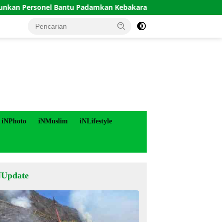
sonel Bantu Padamkan Kebakaran Hutan di Gunung Bromo
iNPhoto
iNMuslim
iNLifestyle
NUpdate