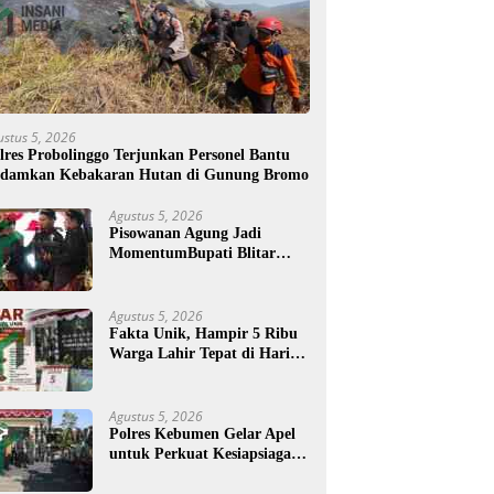
ustus 5, 2026
lres Probolinggo Terjunkan Personel Bantu
damkan Kebakaran Hutan di Gunung Bromo
Agustus 5, 2026
Pisowanan Agung Jadi
MomentumBupati Blitar
Rijanto Tegaskan
Pembangunan untuk
Kesejahteraan Warga
Agustus 5, 2026
Fakta Unik, Hampir 5 Ribu
Warga Lahir Tepat di Hari
Jadi Blitar, Tertua Berusia
108 Tahun
Agustus 5, 2026
Polres Kebumen Gelar Apel
untuk Perkuat Kesiapsiagaan
Hadapi Ancaman Karhutla
di Musim Kemarau