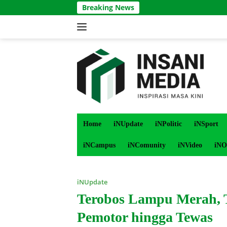
Langsung
Breaking News
ke
konten
Home
iNUpdate
iNPolitic
iNSport
iNCampus
iNComunity
iNVideo
iNO
iNUpdate
Terobos Lampu Merah, T
Pemotor hingga Tewas