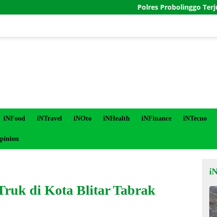
Polres Probolinggo Terjunkan Per
iNFood
iNTravel
iNOto
iNHealth
iNFinance
iNTecno
pinion
i
ruk di Kota Blitar Tabrak