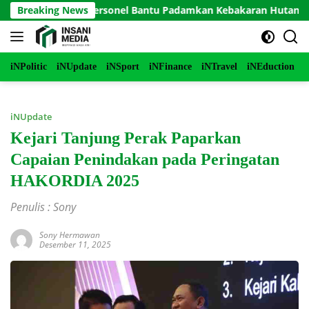
Langsung
o Terjunkan Personel Bantu Padamkan Kebakaran Hutan di Gunu
Breaking News
ke
konten
iNPolitic
iNUpdate
iNSport
iNFinance
iNTravel
iNEduction
i
iNUpdate
Kejari Tanjung Perak Paparkan
Capaian Penindakan pada Peringatan
HAKORDIA 2025
Penulis : Sony
Sony Hermawan
Desember 11, 2025