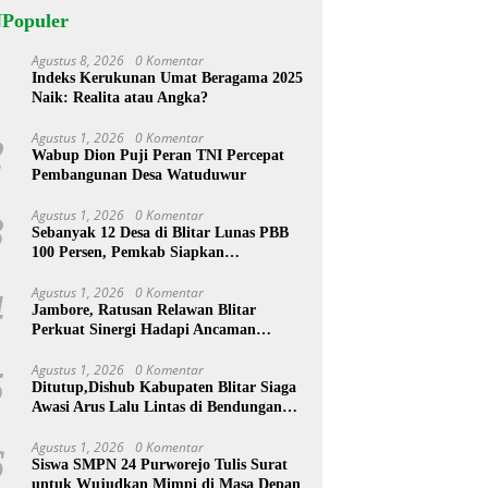
NPopuler
Agustus 8, 2026
0 Komentar
1
Indeks Kerukunan Umat Beragama 2025
Naik: Realita atau Angka?
Agustus 1, 2026
0 Komentar
2
Wabup Dion Puji Peran TNI Percepat
Pembangunan Desa Watuduwur
Agustus 1, 2026
0 Komentar
3
Sebanyak 12 Desa di Blitar Lunas PBB
100 Persen, Pemkab Siapkan
Penghargaan
Agustus 1, 2026
0 Komentar
4
Jambore, Ratusan Relawan Blitar
Perkuat Sinergi Hadapi Ancaman
Bencana
Agustus 1, 2026
0 Komentar
5
Ditutup,Dishub Kabupaten Blitar Siaga
Awasi Arus Lalu Lintas di Bendungan
Lahor
Agustus 1, 2026
0 Komentar
6
Siswa SMPN 24 Purworejo Tulis Surat
untuk Wujudkan Mimpi di Masa Depan