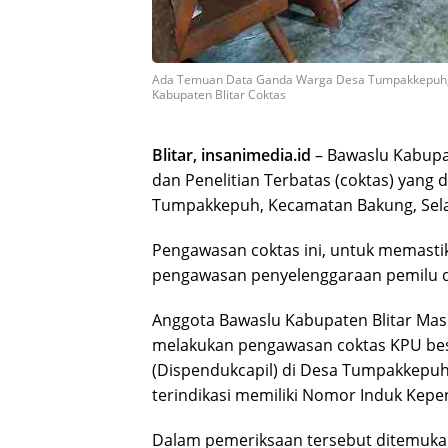
Ada Temuan Data Ganda Warga Desa Tumpakkepuh, 
Kabupaten Blitar Coktas
Blitar, insanimedia.id
– Bawaslu Kabupa
dan Penelitian Terbatas (coktas) yang 
Tumpakkepuh, Kecamatan Bakung, Sel
Pengawasan coktas ini, untuk memastika
pengawasan penyelenggaraan pemilu d
Anggota Bawaslu Kabupaten Blitar Masr
melakukan pengawasan coktas KPU bes
(Dispendukcapil) di Desa Tumpakkepuh
terindikasi memiliki Nomor Induk Kepe
Dalam pemeriksaan tersebut ditemukan 