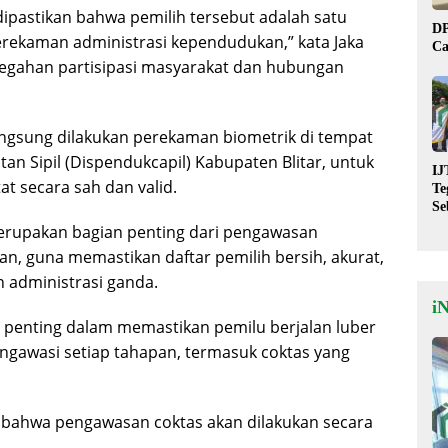
 dipastikan bahwa pemilih tersebut adalah satu
DP
rekaman administrasi kependudukan,” kata Jaka
Ca
cegahan partisipasi masyarakat dan hubungan
angsung dilakukan perekaman biometrik di tempat
n Sipil (Dispendukcapil) Kabupaten Blitar, untuk
IJ
t secara sah dan valid.
Te
Se
De
erupakan bagian penting dari pengawasan
St
an, guna memastikan daftar pemilih bersih, akurat,
 administrasi ganda.
i
si penting dalam memastikan pemilu berjalan luber
engawasi setiap tahapan, termasuk coktas yang
 bahwa pengawasan coktas akan dilakukan secara