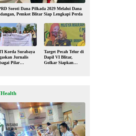
RD Soroti Dana Pilkada 2029 Melalui Dana
dangan, Pemkot Blitar Siap Lengkapi Perda
TI Korda Surabaya
Target Pecah Telur di
gaskan Jurnalis
Dapil VI Blitar,
bagai Pilar
Golkar Siapkan
mokrasi, Tolak
Strategi Kolaborasi
igma “Londo Ireng”
‘Desa hingga Pusat’!
NHealth