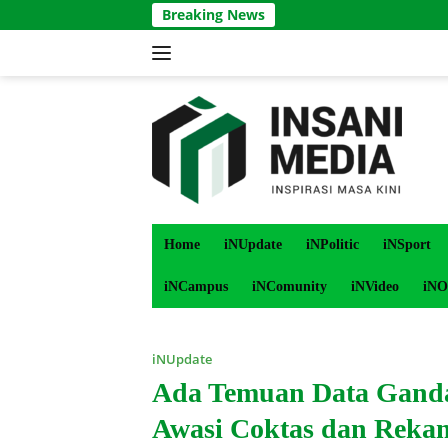
Langsung
Breaking News
ke
konten
Home
iNUpdate
iNPolitic
iNSport
iNCampus
iNComunity
iNVideo
iNO
iNUpdate
Ada Temuan Data Ganda 
Awasi Coktas dan Reka