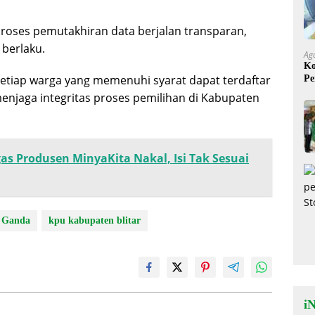
oses pemutakhiran data berjalan transparan,
 berlaku.
Ag
Ko
 setiap warga yang memenuhi syarat dapat terdaftar
Pe
Mi
menjaga integritas proses pemilihan di Kabupaten
gas Produsen MinyaKita Nakal, Isi Tak Sesuai
 Ganda
kpu kabupaten blitar
iN