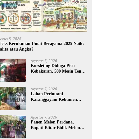
ustus 8, 2026
deks Kerukunan Umat Beragama 2025 Naik:
alita atau Angka?
Agustus 7, 2026
Korsleting Diduga Picu
Kebakaran, 500 Mesin Tenun
di Purworejo Terbakar
Agustus 7, 2026
Lahan Perhutani
Karanggayam Kebumen
Terbakar, Petugas Padamkan
Api dengan Cara Manual
Agustus 7, 2026
Panen Melon Perdana,
Bupati Blitar Bidik Melon
Desa Kalitengah Jadi Sentra
Unggulan