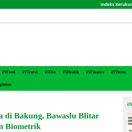
Indeks Kerukunan Umat Be
iNFood
iNTravel
iNOto
iNHealth
iNFinance
iNTecno
pinion
i
di Bakung, Bawaslu Blitar
m Biometrik