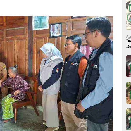
Ag
In
Re