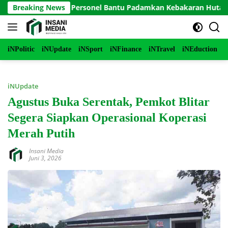
Langsung
o Terjunkan Personel Bantu Padamkan Kebakaran Hutan di Gunu
Breaking News
ke
konten
iNPolitic
iNUpdate
iNSport
iNFinance
iNTravel
iNEduction
i
iNUpdate
Agustus Buka Serentak, Pemkot Blitar
Segera Siapkan Operasional Koperasi
Merah Putih
Insani Media
Juni 3, 2026