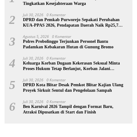
Tingkatkan Kesejahteraan Warga
Juli 30, 2026
0 Komentar
2
DPRD dan Pemkab Purworejo Sepakati Perubahan
KUA-PPAS 2026, Pendapatan Daerah Naik Rp25,7
Miliar
Agustus 5, 2026
0 Komentar
3
Polres Probolinggo Terjunkan Personel Bantu
Padamkan Kebakaran Hutan di Gunung Bromo
Juli 30, 2026
0 Komentar
4
Keluarga Korban Dugaan Kekerasan Seksual Minta
Proses Hukum Tetap Berlanjut, Korban Jalani
Rehabilitasi
Juli 30, 2026
0 Komentar
5
DPRD Kota Blitar Desak Pemkot Blitar Kajian Ulang
Proyek Sirkuit Sentul dan Pengelolaan Sampah
Juli 30, 2026
0 Komentar
6
Ben Karnival 2026 Tampil dengan Format Baru,
Atraksi Dipusatkan di Start dan Finish