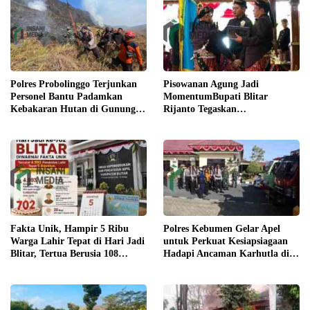
Pisowanan Agung Jadi
Polres Probolinggo Terjunkan
MomentumBupati Blitar
Personel Bantu Padamkan
Rijanto Tegaskan
Kebakaran Hutan di Gunung
Pembangunan untuk
Bromo
Kesejahteraan Warga
Fakta Unik, Hampir 5 Ribu
Polres Kebumen Gelar Apel
Warga Lahir Tepat di Hari Jadi
untuk Perkuat Kesiapsiagaan
Blitar, Tertua Berusia 108
Hadapi Ancaman Karhutla di
Tahun
Musim Kemarau